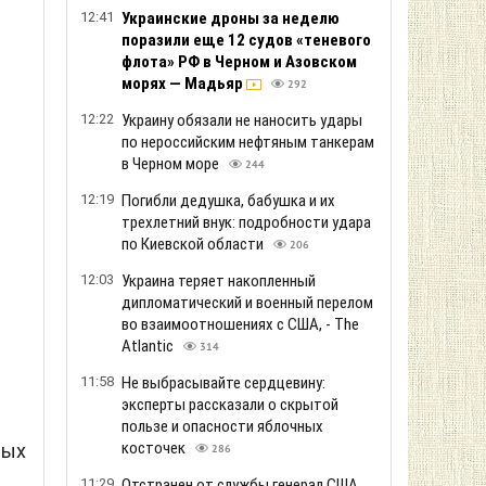
12:41
Украинские дроны за неделю
поразили еще 12 судов «теневого
флота» РФ в Черном и Азовском
морях — Мадьяр
292
12:22
Украину обязали не наносить удары
по нероссийским нефтяным танкерам
в Черном море
244
12:19
Погибли дедушка, бабушка и их
трехлетний внук: подробности удара
по Киевской области
206
12:03
Украина теряет накопленный
дипломатический и военный перелом
во взаимоотношениях с США, - The
Atlantic
314
11:58
Не выбрасывайте сердцевину:
эксперты рассказали о скрытой
пользе и опасности яблочных
косточек
ных
286
11:29
Отстранен от службы генерал США,