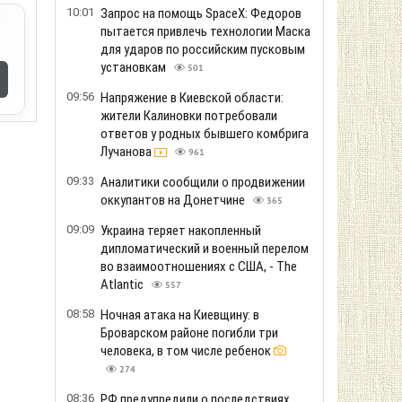
10:01
Запрос на помощь SpaceX: Федоров
пытается привлечь технологии Маска
для ударов по российским пусковым
установкам
501
09:56
Напряжение в Киевской области:
жители Калиновки потребовали
ответов у родных бывшего комбрига
Лучанова
961
09:33
Аналитики сообщили о продвижении
оккупантов на Донетчине
365
09:09
Украина теряет накопленный
дипломатический и военный перелом
во взаимоотношениях с США, - The
Atlantic
557
08:58
Ночная атака на Киевщину: в
Броварском районе погибли три
человека, в том числе ребенок
274
08:36
РФ предупредили о последствиях