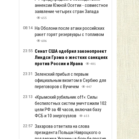
аннексии Южной Осетии - совместное
заявление четырех стран Запада
655
08:14
На Оболони после атаки российских
ракет горят резервуары с топливом
606
23:55
Сенат США одобрил законопроект
Линдси Грэма о жестких санкциях
против России и Ирана
481
23:31
Зеленский прибыл с первым
официальным визитом в Сербию для
переговоров с Вучичем
447
23:13
«Крымский рубильник off»: Силы
беспилотных систем уничтожили 102
цели РФ за 48 часов, включая базу
ФСБ и 10 энергоузлов
653
22:57
Захарова ответила на слова
президента Польши Навроцкого о
поддержке Украины в борьбе против