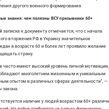
ления другого военного формирования.
ные знания: чем полезны ВСУ призывники 60+
й записке к документу отмечается, что с начала
го вторжения РФ в Украину значительное
ждан в возрасте 60 и более лет проявило желание
ащищать страну.
е часто имеют высокий уровень личной мотивации,
 обладают многолетним жизненным и уникальным
ным опытом в различных сферах деятельности", —
 закона.
тствуется наличие у людей возрастом 60+ различ
аний. На войне требуются не только физические