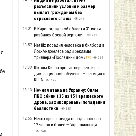
Ни дня не работал: в ПФУ
разъяснили условия и размер
выплат гражданам без
страхового стажа
244
14:01
В Кировоградской области 31 июля
разбился боевой вертолет
221
13:57
Netflix посадил человека в билборд в
Лос-Анджелесе ради рекламы
ия
триллера «Последний дом»
215
13:33
Школы Киева просят перевести на
бу
дистанционное обучение — петиция к
КГГА
233
13:13
Ночная атака на Украину: Силы
ПВО сбили 135 из 151 вражеского
дрона, зафиксированы попадания
в
баллистики
285
12:56
Некоторые поезда опаздывают на
12 часов и более — Укрзализныця
268
м