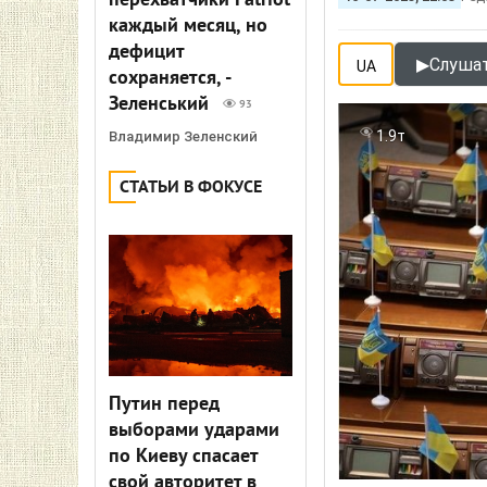
перехватчики Patriot
каждый месяц, но
дефицит
▶
Слушат
UA
сохраняется, -
Зеленський
93
1.9т
Владимир Зеленский
СТАТЬИ В ФОКУСЕ
Путин перед
выборами ударами
по Киеву спасает
свой авторитет в