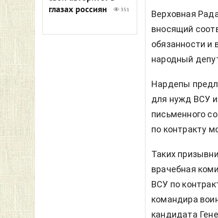
глазах россиян
351
Верховная Рада
вносящий соотв
обязанности и 
народный депут
Нардепы предла
для нужд ВСУ и
письменного со
по контракту м
Таких призывни
врачебная коми
ВСУ по контрак
командира воин
кандидата Ген