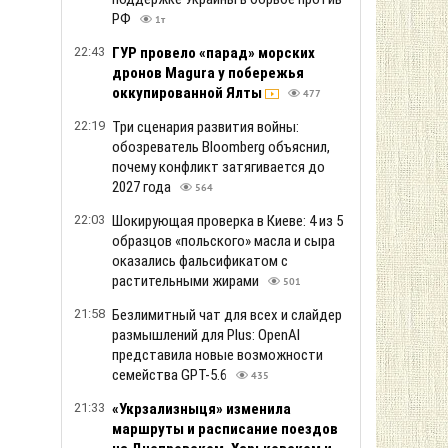
РФ
1т
22:43
ГУР провело «парад» морских
дронов Magura у побережья
оккупированной Ялты
477
22:19
Три сценария развития войны:
обозреватель Bloomberg объяснил,
почему конфликт затягивается до
2027 года
564
22:03
Шокирующая проверка в Киеве: 4 из 5
образцов «польского» масла и сыра
оказались фальсификатом с
растительными жирами
501
21:58
Безлимитный чат для всех и слайдер
размышлений для Plus: OpenAI
представила новые возможности
семейства GPT-5.6
435
21:33
«Укрзализныця» изменила
маршруты и расписание поездов