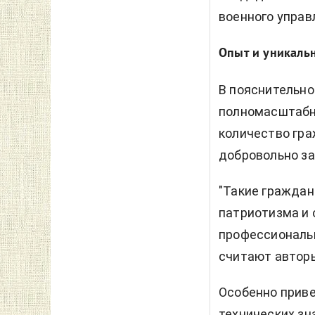
военного управ
Опыт и уникаль
В пояснительно
полномасштабно
количество гра
добровольно з
"Такие граждан
патриотизма и
профессиональ
считают авторы
Особенно приве
технических зн