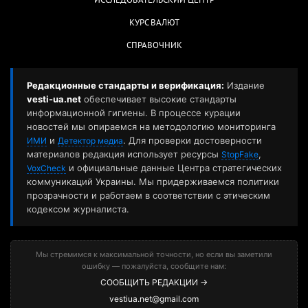
ИССЛЕДОВАТЕЛЬСКИЙ ЦЕНТР
КУРС ВАЛЮТ
СПРАВОЧНИК
Редакционные стандарты и верификация:
Издание
vesti-ua.net
обеспечивает высокие стандарты
информационной гигиены. В процессе курации
новостей мы опираемся на методологию мониторинга
и
. Для проверки достоверности
ИМИ
Детектор медиа
материалов редакция использует ресурсы
,
StopFake
и официальные данные Центра стратегических
VoxCheck
коммуникаций Украины. Мы придерживаемся политики
прозрачности и работаем в соответствии с этическим
кодексом журналиста.
Мы стремимся к максимальной точности, но если вы заметили
ошибку — пожалуйста, сообщите нам:
СООБЩИТЬ РЕДАКЦИИ →
vestiua.net@gmail.com