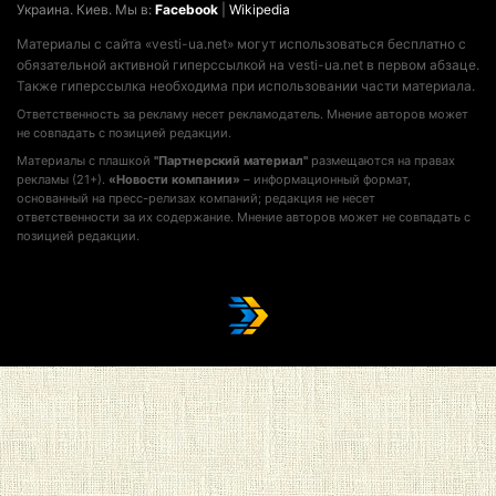
Украина. Киев. Мы в:
Facebook
|
Wikipedia
Материалы с сайта «vesti-ua.net» могут использоваться бесплатно с
обязательной активной гиперссылкой на vesti-ua.net в первом абзаце.
Также гиперссылка необходима при использовании части материала.
Ответственность за рекламу несет рекламодатель. Мнение авторов может
не совпадать с позицией редакции.
Материалы с плашкой
"Партнерский материал"
размещаются на правах
рекламы (21+).
«Новости компании»
– информационный формат,
основанный на пресс-релизах компаний; редакция не несет
ответственности за их содержание. Мнение авторов может не совпадать с
позицией редакции.