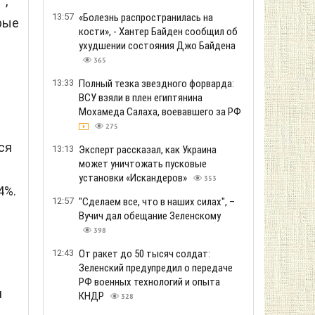
",
13:57
«Болезнь распространилась на
рые
кости», - Хантер Байден сообщил об
ухудшении состояния Джо Байдена
365
13:33
Полный тезка звездного форварда:
ВСУ взяли в плен египтянина
Мохамеда Салаха, воевавшего за РФ
275
ся
13:13
Эксперт рассказал, как Украина
может уничтожать пусковые
установки «Искандеров»
353
4%.
12:57
"Сделаем все, что в наших силах", –
Вучич дал обещание Зеленскому
398
12:43
От ракет до 50 тысяч солдат:
Зеленский предупредил о передаче
РФ военных технологий и опыта
м
КНДР
328