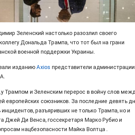
имир Зеленский настолько разозлил своего
коллегу Дональда Трампа, что тот был на грани
анской военной поддержки Украины.
азали изданию
Axios
представители администрации
А.
у Трампом и Зеленским перерос в войну слов меж
ей европейских союзников. За последние девять д
 инцидентов, разъяривших не только Трампа, но и
а Джей Ди Венса, госсекретаря Марко Рубио и
опросам нацбезопасности Майка Волтца .