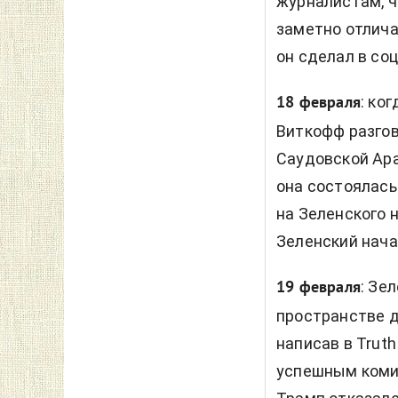
журналистам, ч
заметно отлича
он сделал в соц
: ко
18 февраля
Виткофф разгов
Саудовской Ара
она состоялась
на Зеленского н
Зеленский нача
: Зе
19 февраля
пространстве д
написав в Truth
успешным комик