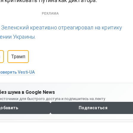
я критиковать Путина как диктатора.
РЕКЛАМА
:
Зеленский креативно отреагировал на критику
ении Украины.
й
Трамп
оверять Vesti-UA
без шума в Google News
источники для быстрого доступа и подпишитесь на ленту
обавить
Подписаться