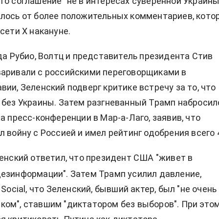
то соглашение "не в интересах суверенной Украины
лось от более положительных комментариев, кото
сети X накануне.
гда Рубио, Волтц и представитель президента Стив
аривали с российскими переговорщиками в
вии, Зеленский подверг критике встречу за то, что
 без Украины. Затем разгневанный Трамп набросил
а пресс-конференции в Мар-а-Лаго, заявив, что
л войну с Россией и имел рейтинг одобрения всего 
ленский ответил, что президент США "живет в
езинформации". Затем Трамп усилил давление,
 Social, что Зеленский, бывший актер, был "не очень
ом", ставшим "диктатором без выборов". При это