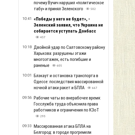
почему Вучич нарушил «политическое
табу» и принял Зеленского
502
10:41
«Победы у него не будет», -
Зеленский заявил, что Украина не
собирается уступать Донбасс
437
10:18
Двойной удар по Салтовскому району
Харькова: разрушены этажи
многоэтажек, есть погибшие и
раненые
605
10:01
Блэкаут и остановка транспорта в
Одессе: последствия массированной
ночной атаки ракет и БПЛА
667
09:56
Рабочие чаты во внерабочее время:
Госслужба труда объяснила права
работников и ограничения по КЗоТ
293
09:33
Массированная атака БПЛА на
Белгород: в городе прогремели