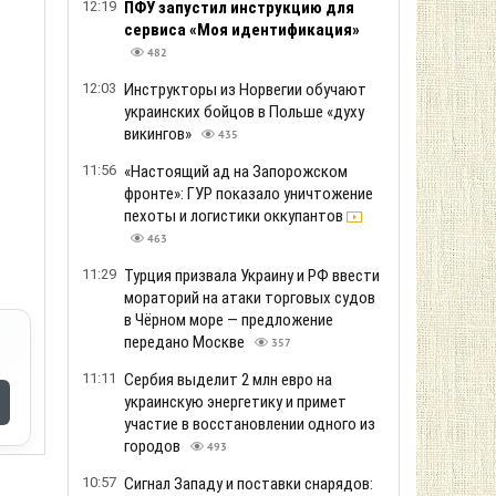
12:19
ПФУ запустил инструкцию для
сервиса «Моя идентификация»
482
12:03
Инструкторы из Норвегии обучают
украинских бойцов в Польше «духу
викингов»
435
11:56
«Настоящий ад на Запорожском
фронте»: ГУР показало уничтожение
пехоты и логистики оккупантов
463
11:29
Турция призвала Украину и РФ ввести
мораторий на атаки торговых судов
в Чёрном море — предложение
передано Москве
357
11:11
Сербия выделит 2 млн евро на
украинскую энергетику и примет
участие в восстановлении одного из
городов
493
10:57
Сигнал Западу и поставки снарядов: