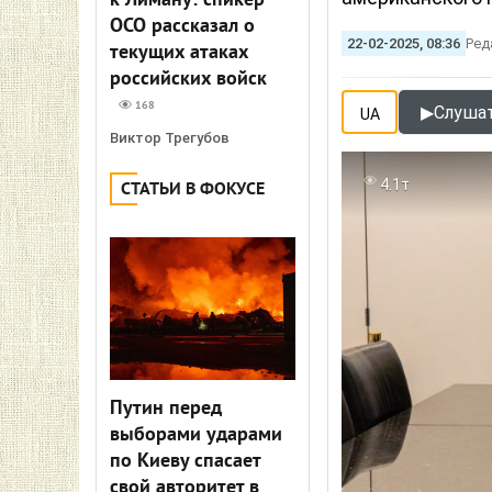
к Лиману: спикер
ОСО рассказал о
22-02-2025, 08:36
Ред
текущих атаках
российских войск
168
▶
Слушат
UA
Виктор Трегубов
4.1т
СТАТЬИ В ФОКУСЕ
Путин перед
выборами ударами
по Киеву спасает
свой авторитет в