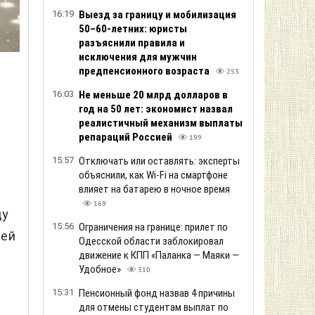
16:19
Выезд за границу и мобилизация
50–60-летних: юристы
разъяснили правила и
исключения для мужчин
предпенсионного возраста
253
16:03
Не меньше 20 млрд долларов в
год на 50 лет: экономист назвал
реалистичный механизм выплаты
репараций Россией
199
15:57
Отключать или оставлять: эксперты
объяснили, как Wi-Fi на смартфоне
влияет на батарею в ночное время
169
ду
15:56
Ограничения на границе: прилет по
ней
Одесской области заблокировал
движение к КПП «Паланка — Маяки —
Удобное»
310
15:31
Пенсионный фонд назвав 4 причины
для отмены студентам выплат по