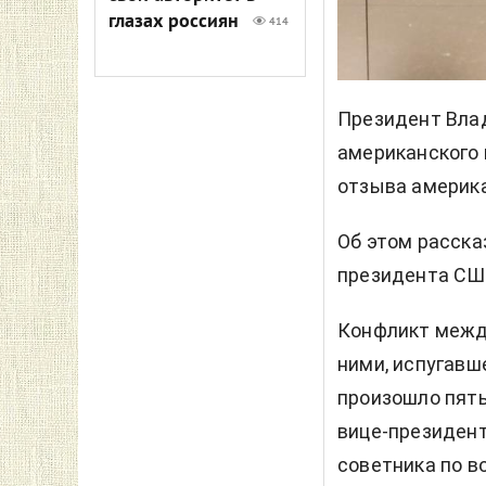
глазах россиян
414
Президент Влад
американского 
отзыва америк
Об этом расск
президента СШ
Конфликт межд
ними, испугавш
произошло пять
вице-президент
советника по в