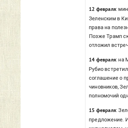
: ми
12 февраля
Зеленским в Ки
права на полез
Позже Трамп ск
отложил встреч
: на
14 февраля
Рубио встретил
соглашение о п
чиновников, Зе
полномочий одн
: Зе
15 февраля
предложение. И