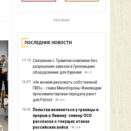
РЕКЛАМА
ПОСЛЕДНИЕ НОВОСТИ
17:14
Связанная с Трампом компания без
разрешения завезла в Гренландию
оборудование для бурения
51
16:57
«Не можем рисковать собственной
ПВО», - глава Минобороны Финляндии
прокомментировал передачу ракет
для Patriot
103
16:43
Попытки вклиниться у границы и
прорыв к Лиману: спикер ОСО
рассказал о текущих атаках
российских войск
168