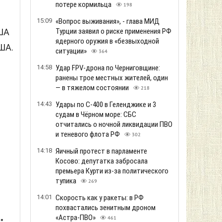
потере кормильца
198
15:09
«Вопрос выживания», - глава МИД
США
Турции заявил о риске применения РФ
ядерного оружия в «безвыходной
ША.
ситуации»
364
14:58
Удар FPV-дрона по Черниговщине:
ранены трое местных жителей, один
— в тяжелом состоянии
218
14:43
Удары по С-400 в Геленджике и 3
судам в Чёрном море: СБС
отчитались о ночной ликвидации ПВО
и теневого флота РФ
302
14:18
Яичный протест в парламенте
Косово: депутатка забросала
премьера Курти из-за политического
тупика
269
14:01
Скорость как у ракеты: в РФ
похвастались зенитным дроном
«Астра-ПВО»
461