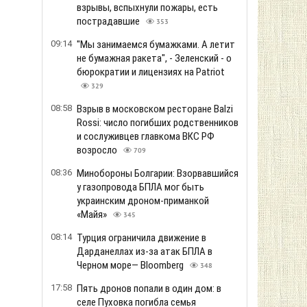
взрывы, вспыхнули пожары, есть
пострадавшие
353
09:14
"Мы занимаемся бумажками. А летит
не бумажная ракета", - Зеленский - о
бюрократии и лицензиях на Patriot
329
08:58
Взрыв в московском ресторане Balzi
Rossi: число погибших родственников
и сослуживцев главкома ВКС РФ
возросло
709
08:36
Минобороны Болгарии: Взорвавшийся
у газопровода БПЛА мог быть
украинским дроном-приманкой
«Майя»
345
08:14
Турция ограничила движение в
Дарданеллах из-за атак БПЛА в
Черном море— Bloomberg
348
17:58
Пять дронов попали в один дом: в
селе Пуховка погибла семья