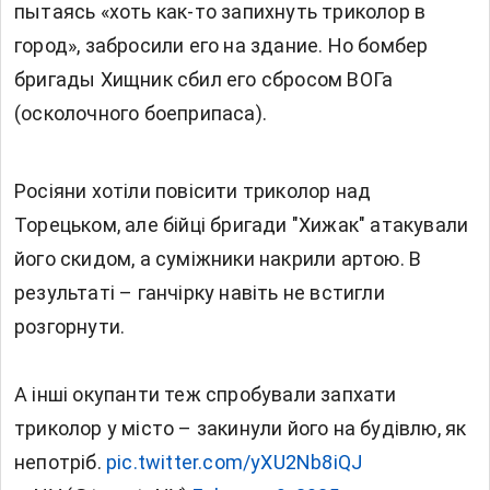
пытаясь «хоть как-то запихнуть триколор в
город», забросили его на здание. Но бомбер
бригады Хищник сбил его сбросом ВОГа
(осколочного боеприпаса).
Росіяни хотіли повісити триколор над
Торецьком, але бійці бригади "Хижак" атакували
його скидом, а суміжники накрили артою. В
результаті – ганчірку навіть не встигли
розгорнути.
А інші окупанти теж спробували запхати
триколор у місто – закинули його на будівлю, як
непотріб.
pic.twitter.com/yXU2Nb8iQJ