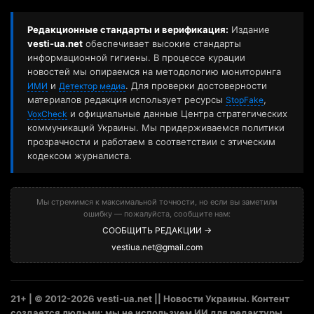
Редакционные стандарты и верификация:
Издание
vesti-ua.net
обеспечивает высокие стандарты
информационной гигиены. В процессе курации
новостей мы опираемся на методологию мониторинга
и
. Для проверки достоверности
ИМИ
Детектор медиа
материалов редакция использует ресурсы
,
StopFake
и официальные данные Центра стратегических
VoxCheck
коммуникаций Украины. Мы придерживаемся политики
прозрачности и работаем в соответствии с этическим
кодексом журналиста.
Мы стремимся к максимальной точности, но если вы заметили
ошибку — пожалуйста, сообщите нам:
СООБЩИТЬ РЕДАКЦИИ →
vestiua.net@gmail.com
21+ | © 2012-2026 vesti-ua.net || Новости Украины. Контент
создается людьми: мы не используем ИИ для редактуры