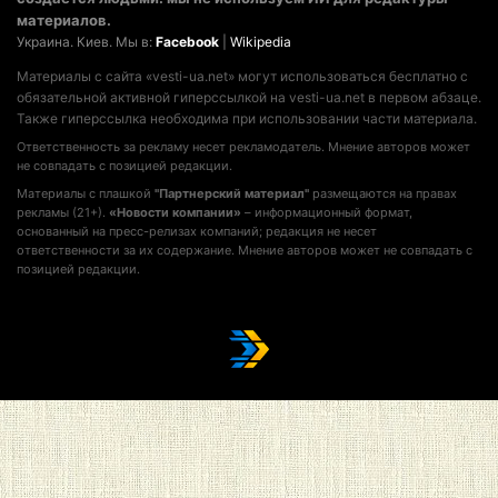
материалов.
Украина. Киев. Мы в:
Facebook
|
Wikipedia
Материалы с сайта «vesti-ua.net» могут использоваться бесплатно с
обязательной активной гиперссылкой на vesti-ua.net в первом абзаце.
Также гиперссылка необходима при использовании части материала.
Ответственность за рекламу несет рекламодатель. Мнение авторов может
не совпадать с позицией редакции.
Материалы с плашкой
"Партнерский материал"
размещаются на правах
рекламы (21+).
«Новости компании»
– информационный формат,
основанный на пресс-релизах компаний; редакция не несет
ответственности за их содержание. Мнение авторов может не совпадать с
позицией редакции.