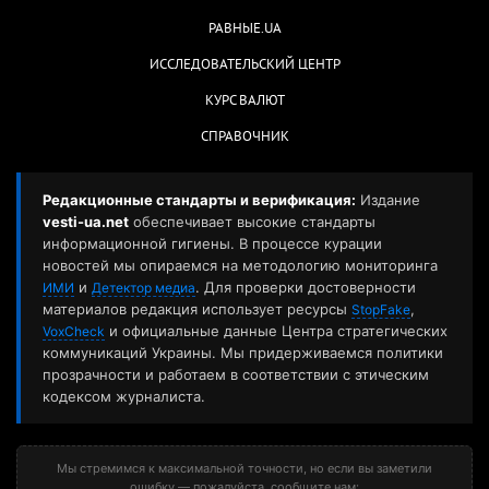
РАВНЫЕ.UA
ИССЛЕДОВАТЕЛЬСКИЙ ЦЕНТР
КУРС ВАЛЮТ
СПРАВОЧНИК
Редакционные стандарты и верификация:
Издание
vesti-ua.net
обеспечивает высокие стандарты
информационной гигиены. В процессе курации
новостей мы опираемся на методологию мониторинга
и
. Для проверки достоверности
ИМИ
Детектор медиа
материалов редакция использует ресурсы
,
StopFake
и официальные данные Центра стратегических
VoxCheck
коммуникаций Украины. Мы придерживаемся политики
прозрачности и работаем в соответствии с этическим
кодексом журналиста.
Мы стремимся к максимальной точности, но если вы заметили
ошибку — пожалуйста, сообщите нам: