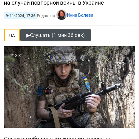
на случай повторной войны в Украине
Инна Волева
9-11-2024, 17:36
Редактор:
▶
Слушать (1 мин 36 сек)
UA
2.8т
Слухи о мобилизации женщин являются