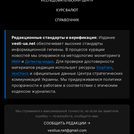
ИССЛЕДОВАТЕЛЬСКИЙ ЦЕНТР
КУРС ВАЛЮТ
СПРАВОЧНИК
Редакционные стандарты и верификация:
Издание
vesti-ua.net
обеспечивает высокие стандарты
информационной гигиены. В процессе курации
новостей мы опираемся на методологию мониторинга
и
. Для проверки достоверности
ИМИ
Детектор медиа
материалов редакция использует ресурсы
,
StopFake
и официальные данные Центра стратегических
VoxCheck
коммуникаций Украины. Мы придерживаемся политики
прозрачности и работаем в соответствии с этическим
кодексом журналиста.
Мы стремимся к максимальной точности, но если вы заметили
ошибку — пожалуйста, сообщите нам:
СООБЩИТЬ РЕДАКЦИИ →
vestiua.net@gmail.com