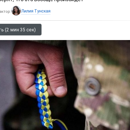
Лилия Тунская
актор:
ь (2 мин 35 сек)