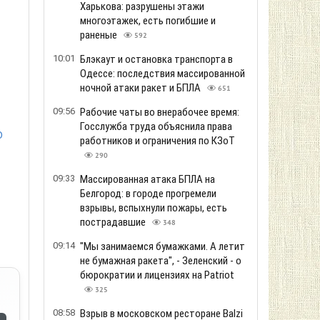
Харькова: разрушены этажи
многоэтажек, есть погибшие и
раненые
592
10:01
Блэкаут и остановка транспорта в
Одессе: последствия массированной
ночной атаки ракет и БПЛА
651
09:56
Рабочие чаты во внерабочее время:
Госслужба труда объяснила права
о
работников и ограничения по КЗоТ
290
09:33
Массированная атака БПЛА на
Белгород: в городе прогремели
взрывы, вспыхнули пожары, есть
пострадавшие
348
09:14
"Мы занимаемся бумажками. А летит
не бумажная ракета", - Зеленский - о
бюрократии и лицензиях на Patriot
325
08:58
Взрыв в московском ресторане Balzi