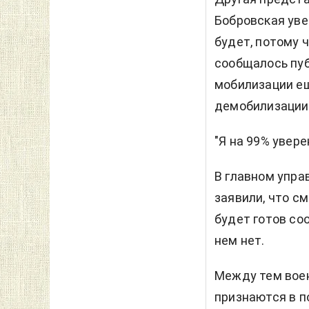
Бобровская уве
будет, потому 
сообщалось пу
мобилизации ещ
демобилизации 
"Я на 99% уверен
В главном упра
заявили, что с
будет готов со
нем нет.
Между тем воен
признаются в п