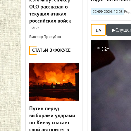
к Лиману: спикер
ОСО рассказал о
22-09-2024, 12:03
Ред
текущих атаках
российских войск
73
▶
Слушат
UA
Виктор Трегубов
3.2т
СТАТЬИ В ФОКУСЕ
Путин перед
выборами ударами
по Киеву спасает
свой авторитет в