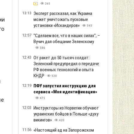
265
13:13
Эксперт рассказал, как Украина
ми
может уничтожать пусковые
установки «Искандеров»
343
го
12:57
"Сделаем все, что в наших силах", –
Вучич дал обещание Зеленскому
386
12:43
От ракет до 50 тысяч солдат:
Зеленский предупредил о передаче
РФ военных технологий и опыта
КНДР
320
и
12:19
ПФУ запустил инструкцию для
сервиса «Моя идентификация»
471
ые
12:03
Инструкторы из Норвегии обучают
украинских бойцов в Польше «духу
викингов»
420
11:56
«Настоящий ад на Запорожском