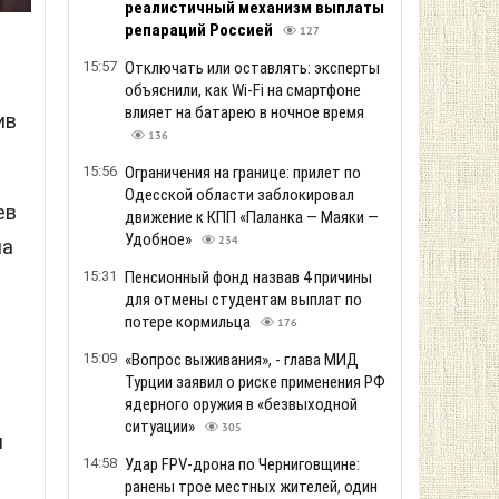
реалистичный механизм выплаты
репараций Россией
127
15:57
Отключать или оставлять: эксперты
объяснили, как Wi-Fi на смартфоне
влияет на батарею в ночное время
ив
136
15:56
Ограничения на границе: прилет по
Одесской области заблокировал
ев
движение к КПП «Паланка — Маяки —
Удобное»
234
на
15:31
Пенсионный фонд назвав 4 причины
для отмены студентам выплат по
потере кормильца
176
15:09
«Вопрос выживания», - глава МИД
Турции заявил о риске применения РФ
ядерного оружия в «безвыходной
ситуации»
305
и
14:58
Удар FPV-дрона по Черниговщине:
ранены трое местных жителей, один