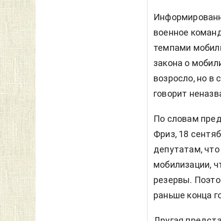
Информированны
военное коман
темпами мобили
закона о мобил
возросло, но в
говорит неназв
По словам пре
Фриз, 18 сентя
депутатам, что
мобилизации, ч
резервы. Поэто
раньше конца г
Другая предста