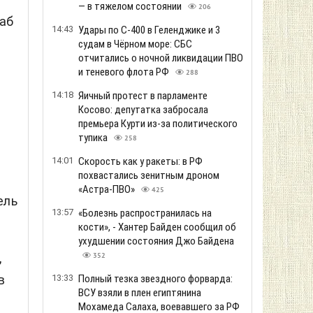
— в тяжелом состоянии
206
аб
14:43
Удары по С-400 в Геленджике и 3
судам в Чёрном море: СБС
отчитались о ночной ликвидации ПВО
и теневого флота РФ
288
14:18
Яичный протест в парламенте
Косово: депутатка забросала
премьера Курти из-за политического
тупика
258
14:01
Скорость как у ракеты: в РФ
похвастались зенитным дроном
«Астра-ПВО»
425
ель
13:57
«Болезнь распространилась на
кости», - Хантер Байден сообщил об
ухудшении состояния Джо Байдена
,
352
13:33
Полный тезка звездного форварда:
в
ВСУ взяли в плен египтянина
Мохамеда Салаха, воевавшего за РФ