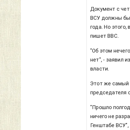
Документ с че
ВСУ должны был
года. Но этого,
пишет BBC.
"Об этом нечег
нет", - заявил
власти.
Этот же самый 
председателя о
"Прошло полгод
ничего не разр
Генштабе ВСУ", 