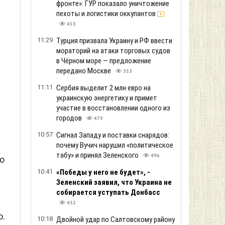
фронте»: ГУР показало уничтожение
пехоты и логистики оккупантов
453
11:29
Турция призвала Украину и РФ ввести
мораторий на атаки торговых судов
в Чёрном море — предложение
передано Москве
353
11:11
Сербия выделит 2 млн евро на
украинскую энергетику и примет
участие в восстановлении одного из
городов
479
10:57
Сигнал Западу и поставки снарядов:
а
почему Вучич нарушил «политическое
табу» и принял Зеленского
496
о
10:41
«Победы у него не будет», -
Зеленский заявил, что Украина не
собирается уступать Донбасс
432
ю.
10:18
Двойной удар по Салтовскому району