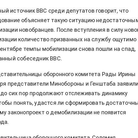
й источник ВВС среди депутатов говорит, что
дование объясняет такую ситуацию недостаточны
зации новобранцев. После вступления в силу ново
изации количество призванных на службу ощутимо
 сентябре темпы мобилизации снова пошли на спад,
анный собеседник ВВС.
дставительницы оборонного комитета Рады Ирины
бря представители Минобороны и Генштаба заявил
 до сих пор продолжают отслеживать динамику
тобы понять, удастся ли сформировать достаточн
му законопроект о демобилизации не появится
ода.
вительница оборонного комитета, Соломия