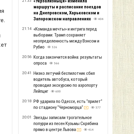
21:33
«Укрзализныця» изменила
маршруты и расписание поездов
ия
на Днепровском, Харьковском и
Запорожском направлениях
е.
404
21:14
«Команда мечты» и интрига перед
л
выборами: Трамп сохраняет
неопределенность между Вэнсом и
жет
Рубио
326
20:56
Когда закончится война: результаты
опроса
366
о
20:41
Низко летучий беспилотник сбил
водитель автобуса, который
проводил экскурсию по аэропорту
Лейпциг
600
20:18
РФ ударила по Одессе, есть "прилет"
по стадиону "Черноморца"
377
20:01
Звезды записали трогательное
попурри из песен Кузьмы Скрябина
прямо в центре Львова
414