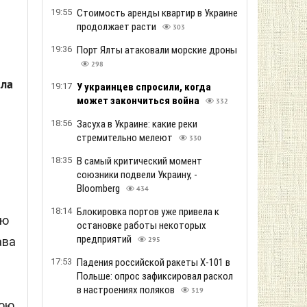
19:55
Стоимость аренды квартир в Украине
продолжает расти
303
19:36
Порт Ялты атаковали морские дроны
298
ила
19:17
У украинцев спросили, когда
может закончиться война
332
18:56
Засуха в Украине: какие реки
стремительно мелеют
330
18:35
В самый критический момент
союзники подвели Украину, -
Bloomberg
434
18:14
Блокировка портов уже привела к
ью
остановке работы некоторых
предприятий
ава
295
17:53
Падения российской ракеты Х-101 в
Польше: опрос зафиксировал раскол
в настроениях поляков
319
ою.