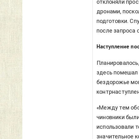
отклоняли прос
дронами, поско
подготовки. Сп
после запроса 
Наступление по
Планировалось,
здесь помешал 
бездорожье мог
контрнаступлен
«Между тем обо
чиновники были
использовали т
значительное к