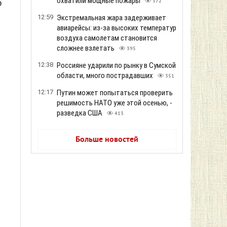
охватили мощные пожары
ю
372
12:59
Экстремальная жара задерживает
авиарейсы: из-за высоких температур
воздуха самолетам становится
сложнее взлетать
395
12:38
Россияне ударили по рынку в Сумской
области, много пострадавших
351
12:17
Путин может попытаться проверить
решимость НАТО уже этой осенью, -
разведка США
413
у
Больше новостей