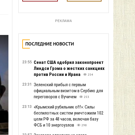
РЕКЛАМА
ПОСЛЕДНИЕ НОВОСТИ
23:55
Сенат США одобрил законопроект
Линдси Грэма о жестких санкциях
против России и Ирана
254
23:31
Зеленский прибыл с первым
официальным визитом в Сербию для
переговоров с Вучичем
253
23:13
«Крымский рубильник off»: Силы
беспилотных систем уничтожили 102
цели РФ за 48 часов, включая базу
ФСБ и 10 энергоузлов
298
22:57