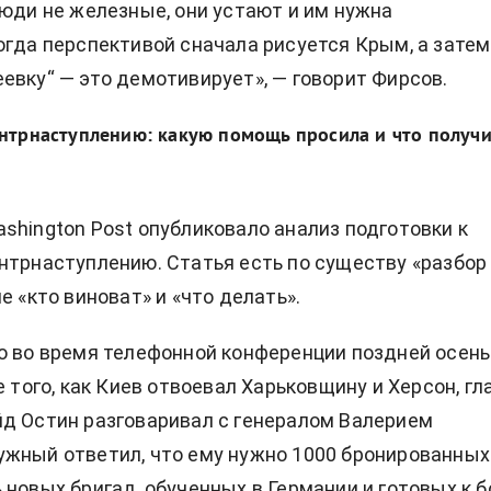
люди не железные, они устают и им нужна
огда перспективой сначала рисуется Крым, а затем
евку“ — это демотивирует», — говорит Фирсов.
онтрнаступлению: какую помощь просила и что получ
shington Post опубликовало анализ
подготовки к
нтрнаступлению. Статья есть по существу «разбор
е «кто виноват» и «что делать».
о во время телефонной конференции поздней осен
е того, как Киев отвоевал Харьковщину и Херсон, гл
д Остин разговаривал с генералом Валерием
жный ответил, что ему нужно 1000 бронированных
 новых бригад, обученных в Германии и готовых к б