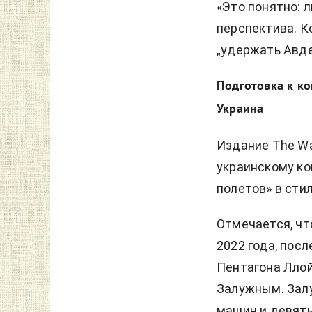
«Это понятно: 
перспектива. К
„удержать Авде
Подготовка к к
Украина
Издание
The Wa
украинскому ко
полетов» в стил
Отмечается, чт
2022 года, посл
Пентагона Ллой
Залужным. Залу
машин и девять