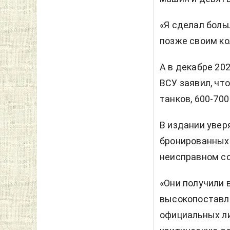
«Я сделал боль
позже своим ко
А в декабре 20
ВСУ заявил, чт
танков, 600-700
В издании уверя
бронированных 
неисправном с
«Они получили в
высокопоставле
официальных ли