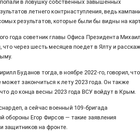
попали в ловушку
собственных завышенных
зультатов летнего контрнаступления, ведь кампан
сомых результатов, которые были бы видны на карт
ого года советник главы Офиса Президента Михаи
, что через шесть месяцев поедет в Ялту
и расска
рыму.
рилл Буданов тогда, в ноябре 2022-го, говорил, чт
 может закончиться к лету 2023 года.
Он также
 что до конца весны 2023 года ВСУ
войдут в Крым.
снардеп, а сейчас военный 109-бригада
й обороны Егор Фирсов — такие заявления
и защитников на фронте.