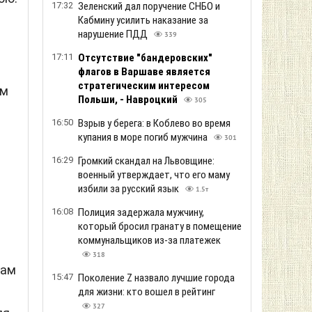
17:32
Зеленский дал поручение СНБО и
Кабмину усилить наказание за
н
нарушение ПДД
339
17:11
Отсутствие "бандеровских"
флагов в Варшаве является
стратегическим интересом
ом
Польши, - Навроцкий
305
16:50
Взрыв у берега: в Коблево во время
купания в море погиб мужчина
301
16:29
Громкий скандал на Львовщине:
военный утверждает, что его маму
избили за русский язык
1.5т
16:08
Полиция задержала мужчину,
который бросил гранату в помещение
коммунальщиков из-за платежек
318
вам
15:47
Поколение Z назвало лучшие города
для жизни: кто вошел в рейтинг
327