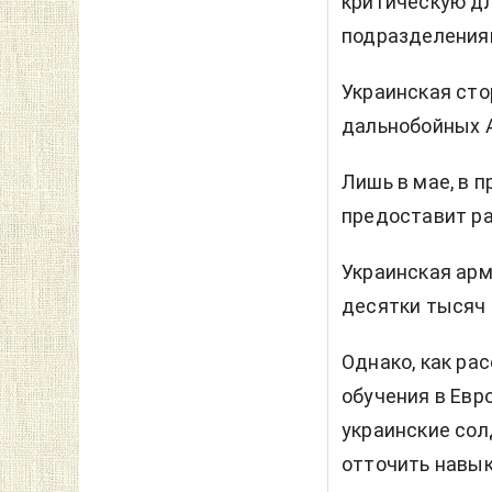
критическую дл
подразделениям
Украинская сто
дальнобойных
Лишь в мае, в 
предоставит р
Украинская арм
десятки тысяч 
Однако, как ра
обучения в Евр
украинские сол
отточить навык