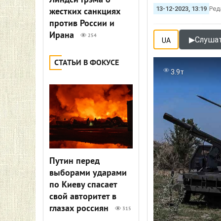
Линдси Грэма о
13-12-2023, 13:19
Ред
жестких санкциях
против России и
Ирана
254
▶
Слушат
UA
СТАТЬИ В ФОКУСЕ
3.9т
Путин перед
выборами ударами
по Киеву спасает
свой авторитет в
глазах россиян
315