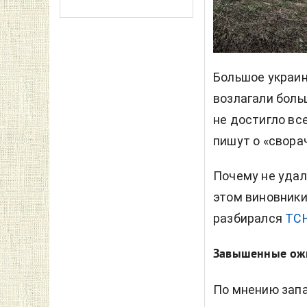
Большое украин
возлагали боль
не достигло вс
пишут о «свора
Почему не удал
этом виновники
разбирался
ТСН
Завышенные ож
По мнению запа