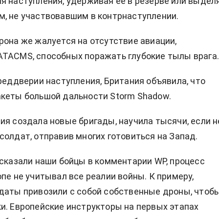
я наступления, удерживая ее в резерве или выдел
, не участвовавшим в контрнаступлении.
рона же жалуется на отсутствие авиации,
ATACMS, способных поражать глубокие тылы врага
преддверии наступления, Британия объявила, что
акеты большой дальности
Storm Shadow.
ия создала новые бригады, научила тысячи, если н
солдат, отправив многих готовиться на Запад.
ссказали наши бойцы в комментарии WP, процесс
опе не учитывал все реалии войны. К примеру,
даты привозили с собой собственные дроны, чтоб
и. Европейские инструкторы на первых этапах