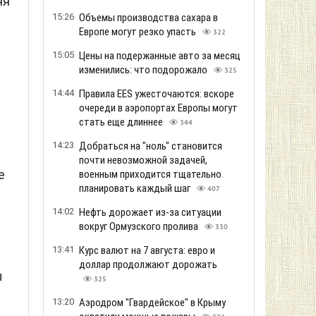
яя
15:26
Объемы производства сахара в
Европе могут резко упасть
322
15:05
Цены на подержанные авто за месяц
изменились: что подорожало
325
.
14:44
Правила EES ужесточаются: вскоре
очереди в аэропортах Европы могут
стать еще длиннее
344
14:23
Добраться на "ноль" становится
почти невозможной задачей,
е
военным приходится тщательно
планировать каждый шаг
407
14:02
Нефть дорожает из-за ситуации
вокруг Ормузского пролива
330
13:41
Курс валют на 7 августа: евро и
доллар продолжают дорожать
ы
325
13:20
Аэродром "Гвардейское" в Крыму