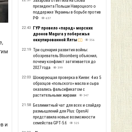
Захарова ответила на слова
президента Польши Навроцкого о
поддержке Украины в борьбе против
РФ
637
22:43
ГУР провело «парад» морских
дронов Magura у побережья
оккупированной Ялты
356
е,
22:19
Три сценария развития войны:
гим
обозреватель Bloomberg объяснил,
почему конфликт затягивается до
2027 года
399
22:03
Шокирующая проверка в Киеве: 4 из 5
образцов «польского» масла и сыра
оказались фальсификатом с
растительными жирами
347
21:58
Безлимитный чат для всех и слайдер
размышлений для Plus: OpenAI
представила новые возможности
семейства GPT-5.6
в и
325