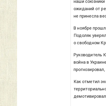
наши союзники
ожиданий от ре
не принесла ве
В ноябре прошл
Подоляк уверял
о свободном К
Руководитель Ки
война в Украине
прогнозировал,
Как отметил эк
территориально
демотивировал