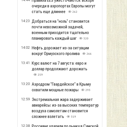
Правила EES ужесточаются: вскоре
очереди в аэропортах Европы могут
стать еще длиннее
262
14:23
Добраться на "ноль" становится
почти невозможной задачей,
военным приходится тщательно
планировать каждый шаг
320
14:02
Нефть дорожает из-за ситуации
вокруг Ормузского пролива
266
13:41
Курс валют на 7 августа: евро и
доллар продолжают дорожать
259
13:20
Аэродром "Гвардейское" в Крыму
охватили мощные пожары
293
12:59
Экстремальная жара задерживает
авиарейсы: из-за высоких температур
воздуха самолетам становится
сложнее взлетать
319
12:38
Россияне ударили по рынку в Сумской