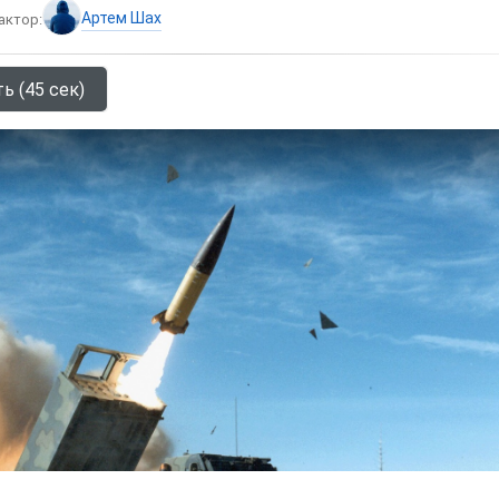
Артем Шах
актор:
ь (45 сек)