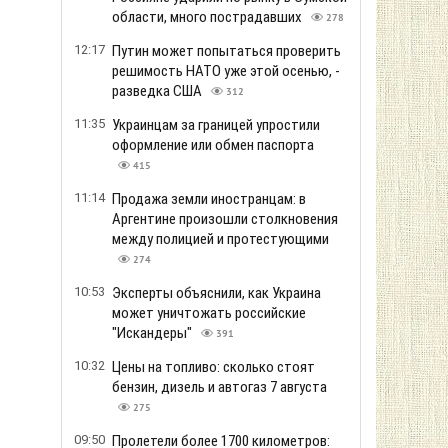
области, много пострадавших
278
12:17
Путин может попытаться проверить
решимость НАТО уже этой осенью, -
разведка США
312
11:35
Украинцам за границей упростили
оформление или обмен паспорта
415
11:14
Продажа земли иностранцам: в
Аргентине произошли столкновения
между полицией и протестующими
274
10:53
Эксперты объяснили, как Украина
может уничтожать российские
"Искандеры"
391
10:32
Цены на топливо: сколько стоят
бензин, дизель и автогаз 7 августа
275
09:50
Пролетели более 1700 километров: