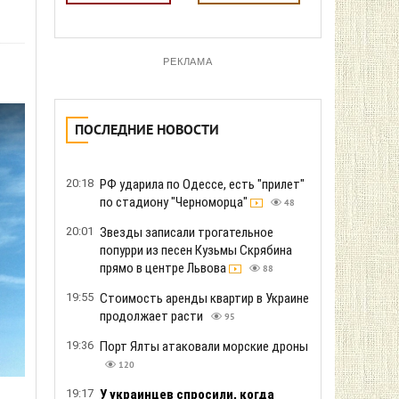
РЕКЛАМА
ПОСЛЕДНИЕ НОВОСТИ
20:18
РФ ударила по Одессе, есть "прилет"
по стадиону "Черноморца"
48
20:01
Звезды записали трогательное
попурри из песен Кузьмы Скрябина
прямо в центре Львова
88
19:55
Стоимость аренды квартир в Украине
продолжает расти
95
19:36
Порт Ялты атаковали морские дроны
120
19:17
У украинцев спросили, когда