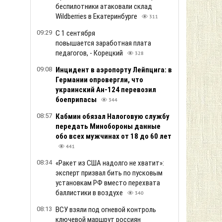
беспилотники атаковали склад
Wildberries в Екатеринбурге
311
09:29
С 1 сентября
повышается заработная плата
педагогов, - Корецкий
328
09:08
Инцидент в аэропорту Лейпцига: в
Германии опровергли, что
украинский Ан-124 перевозил
боеприпасы
344
08:57
Кабмин обязал Налоговую службу
передать Минобороны данные
обо всех мужчинах от 18 до 60 лет
441
08:34
«Ракет из США надолго не хватит»:
эксперт призвал бить по пусковым
установкам РФ вместо перехвата
баллистики в воздухе
340
08:13
ВСУ взяли под огневой контроль
ключевой маршрут россиян