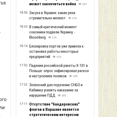
rus
может закончиться война
167
и
18:56
Засуха в Украине: какие реки
стремительно мелеют
176
18:35
В самый критический момент
е
союзники подвели Украину, -
Bloomberg
176
18:14
Блокировка портов уже привела к
остановке работы некоторых
предприятий
170
17:53
Падения российской ракеты Х-101 в
Польше: опрос зафиксировал раскол
в настроениях поляков
199
17:32
Зеленский дал поручение СНБО и
Кабмину усилить наказание за
а
нарушение ПДД
202
ого
17:11
Отсутствие "бандеровских"
ли
флагов в Варшаве является
стратегическим интересом
.