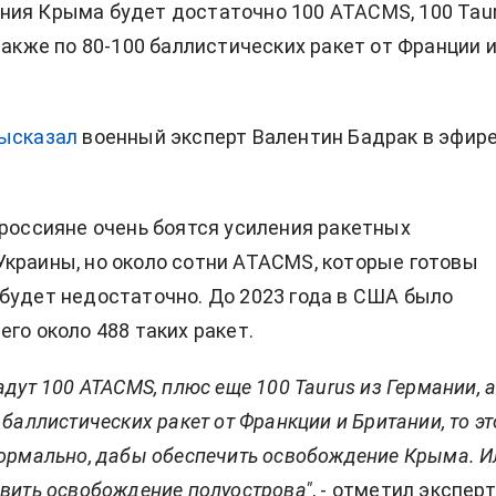
ния Крыма будет достаточно
100 ATACMS, 100 Tau
 также по 80-100 баллистических ракет от Франции 
ысказал
военный эксперт
Валентин Бадрак в эфир
россияне очень боятся усиления ракетных
Украины, но
около сотни
ATACMS, которые готовы
будет недостаточно. До 2023 года в США было
его около 488 таких ракет.
адут 100 ATACMS, плюс еще 100 Taurus из Германии, 
 баллистических ракет от Франкции и Британии, то эт
нормально, дабы обеспечить освобождение Крыма. И
овить освобождение полуострова"
, - отметил эксперт