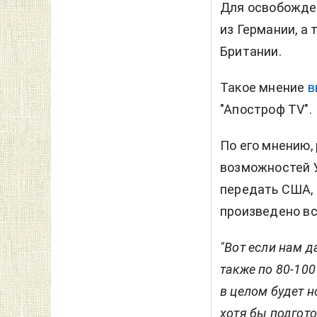
Для освобожде
из Германии, а
Британии.
Такое мнение
в
"Апостроф TV".
По его мнению,
возможностей 
передать США, 
произведено вс
"Вот если нам д
также по 80-100
в целом будет 
хотя бы подгот