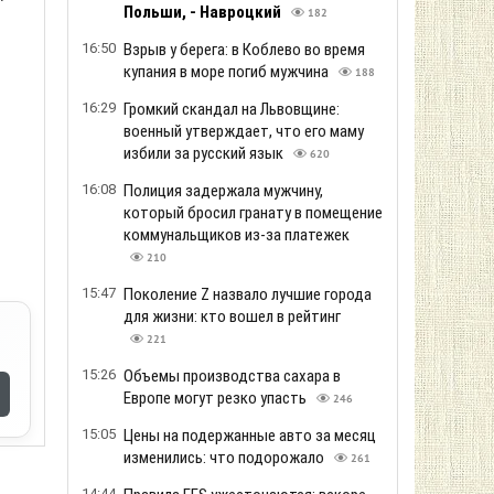
Польши, - Навроцкий
182
16:50
Взрыв у берега: в Коблево во время
купания в море погиб мужчина
188
т
16:29
Громкий скандал на Львовщине:
военный утверждает, что его маму
избили за русский язык
620
16:08
Полиция задержала мужчину,
который бросил гранату в помещение
коммунальщиков из-за платежек
210
15:47
Поколение Z назвало лучшие города
для жизни: кто вошел в рейтинг
221
15:26
Объемы производства сахара в
Европе могут резко упасть
246
15:05
Цены на подержанные авто за месяц
изменились: что подорожало
261
14:44