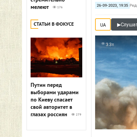
стремительно
26-09-2023, 19:35
Ред
мелеют
176
СТАТЬИ В ФОКУСЕ
▶
Слушат
UA
3.3т
Путин перед
выборами ударами
по Киеву спасает
свой авторитет в
глазах россиян
279