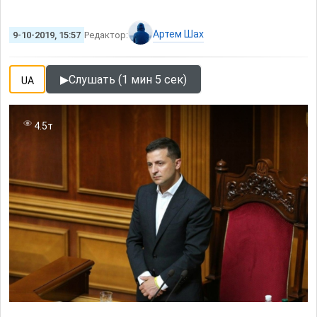
Артем Шах
9-10-2019, 15:57
Редактор:
▶
Слушать (1 мин 5 сек)
UA
4.5т