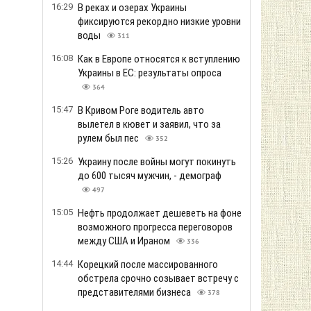
16:29
В реках и озерах Украины
фиксируются рекордно низкие уровни
воды
311
16:08
Как в Европе относятся к вступлению
Украины в ЕС: результаты опроса
364
15:47
В Кривом Роге водитель авто
вылетел в кювет и заявил, что за
рулем был пес
352
15:26
Украину после войны могут покинуть
до 600 тысяч мужчин, - демограф
497
15:05
Нефть продолжает дешеветь на фоне
возможного прогресса переговоров
между США и Ираном
336
14:44
Корецкий после массированного
обстрела срочно созывает встречу с
представителями бизнеса
378