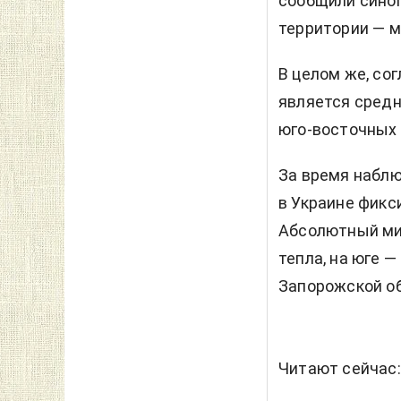
сообщили синоп
территории — м
В целом же, со
является средн
юго-восточных 
За время набл
в Украине фикси
Абсолютный мин
тепла, на юге —
Запорожской об
Читают сейчас