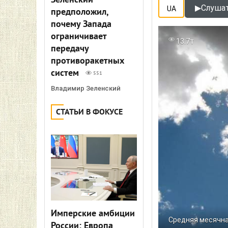
Зеленский
▶
Слушат
UA
предположил,
почему Запада
ограничивает
13.7т
передачу
противоракетных
систем
551
Владимир Зеленский
СТАТЬИ В ФОКУСЕ
Имперские амбиции
Средняя месячна
России: Европа