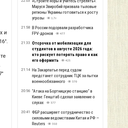
22:03
«Стройте норы и учитесь стрелять»:
Маруся Звиробий призвала тыловые
регионы Украины готовиться к росту
угрозы
1.7т
21:58
В России подорвали разработчика
х и
FPV-дронов
477
6°.
21:33
Отсрочка от мобилизации для
студентов в августе 2026 года:
кто рискует потерять право и как
сте
его оформить
425
.
21:14
На Закарпатье перед судом
7°
предстанет сотрудник ТЦК за пытки
военнообязанного
370
20:56
"Атака на Бортницкую станцию" в
Киеве: Генштаб сделал заявление о
слухах
377
20:41
ФБР расширяет сотрудничество с
силовыми ведомствами Китая и РФ —
Reuters
350