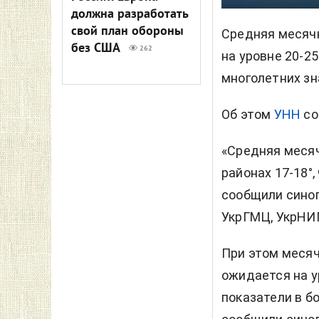
должна разработать
свой план обороны
Средняя месячн
без США
262
на уровне 20-2
многолетних зн
Об этом
УНН
со
«Средняя месяч
районах 17-18°,
сообщили синоп
УкрГМЦ, УкрНИ
При этом месяч
ожидается на у
показатели в б