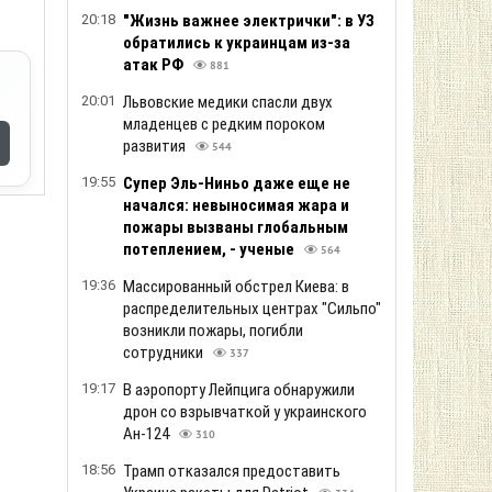
20:18
"Жизнь важнее электрички": в УЗ
обратились к украинцам из-за
атак РФ
881
20:01
Львовские медики спасли двух
младенцев с редким пороком
развития
544
19:55
Супер Эль-Ниньо даже еще не
начался: невыносимая жара и
пожары вызваны глобальным
потеплением, - ученые
564
19:36
Массированный обстрел Киева: в
распределительных центрах "Сильпо"
возникли пожары, погибли
сотрудники
337
19:17
В аэропорту Лейпцига обнаружили
дрон со взрывчаткой у украинского
Ан-124
310
18:56
Трамп отказался предоставить