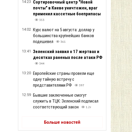
14:23
Сортировочный центр "Новой
почты" в Киеве уничтожен, враг
применил кассетные боеприпасы
353
14:02
Курс валют на 5 августа: доллар у
большинства крупнейших банков
подешевел
361
13:41
Зеленский заявил о 17 жертвах и
десятках раненых после атаки РФ
344
13:20
Европейские страны провели еще
одну тайную встречу с
представителями РФ
397
12:59
Бывшие заключенные смогут
служить в ТЦК: Зеленский подписал
соответствующий закон
1.2т
Больше новостей