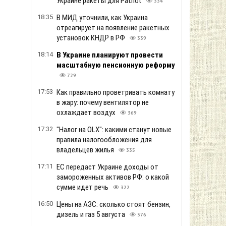
Украине ракеты для Patriot
334
18:35
В МИД уточнили, как Украина
отреагирует на появление ракетных
установок КНДР в РФ
339
18:14
В Украине планируют провести
масштабную пенсионную реформу
729
17:53
Как правильно проветривать комнату
в жару: почему вентилятор не
охлаждает воздух
369
17:32
"Налог на OLX": какими станут новые
правила налогообложения для
владельцев жилья
335
17:11
ЕС передаст Украине доходы от
замороженных активов РФ: о какой
сумме идет речь
322
16:50
Цены на АЗС: сколько стоят бензин,
дизель и газ 5 августа
376