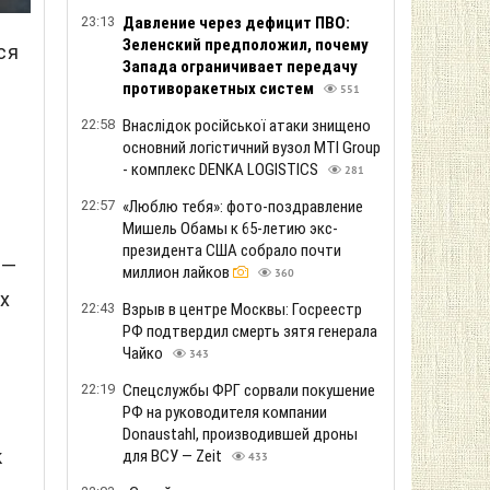
23:13
Давление через дефицит ПВО:
Зеленский предположил, почему
ся
Запада ограничивает передачу
противоракетных систем
551
22:58
Внаслідок російської атаки знищено
основний логістичний вузол MTI Group
- комплекс DENKA LOGISTICS
281
22:57
«Люблю тебя»: фото-поздравление
Мишель Обамы к 65-летию экс-
президента США собрало почти
 —
миллион лайков
360
х
22:43
Взрыв в центре Москвы: Госреестр
РФ подтвердил смерть зятя генерала
Чайко
343
22:19
Спецслужбы ФРГ сорвали покушение
РФ на руководителя компании
Donaustahl, производившей дроны
к
для ВСУ — Zeit
433