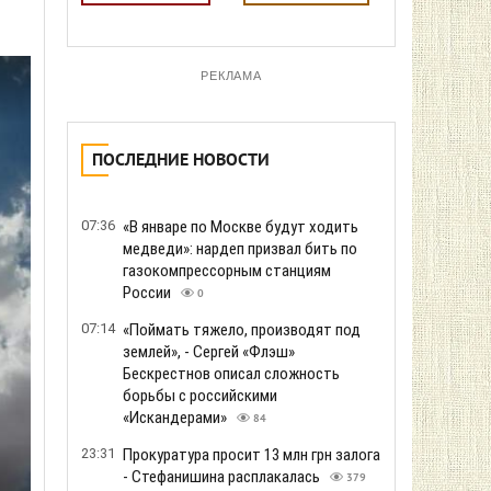
РЕКЛАМА
ПОСЛЕДНИЕ НОВОСТИ
07:36
«В январе по Москве будут ходить
медведи»: нардеп призвал бить по
газокомпрессорным станциям
России
0
07:14
«Поймать тяжело, производят под
землей», - Сергей «Флэш»
Бескрестнов описал сложность
борьбы с российскими
«Искандерами»
84
23:31
Прокуратура просит 13 млн грн залога
- Стефанишина расплакалась
379