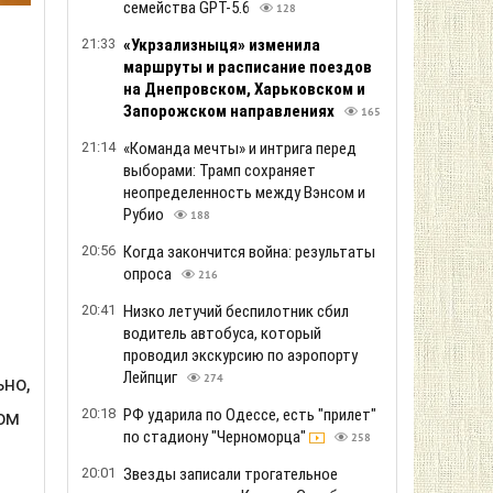
семейства GPT-5.6
128
21:33
«Укрзализныця» изменила
маршруты и расписание поездов
на Днепровском, Харьковском и
Запорожском направлениях
165
21:14
«Команда мечты» и интрига перед
выборами: Трамп сохраняет
неопределенность между Вэнсом и
Рубио
188
20:56
Когда закончится война: результаты
опроса
216
20:41
Низко летучий беспилотник сбил
водитель автобуса, который
проводил экскурсию по аэропорту
Лейпциг
но,
274
20:18
РФ ударила по Одессе, есть "прилет"
ом
по стадиону "Черноморца"
258
20:01
Звезды записали трогательное