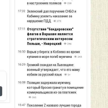
в настроениях поляков
258
17:32
Зеленский дал поручение СНБО и
Кабмину усилить наказание за
нарушение ПДД
273
17:11
Отсутствие "бандеровских"
флагов в Варшаве является
стратегическим интересом
Польши, - Навроцкий
246
16:50
Взрыв у берега: в Коблево во время
купания в море погиб мужчина
243
16:29
Громкий скандал на Львовщине:
военный утверждает, что его маму
избили за русский язык
1т
16:08
Полиция задержала мужчину,
который бросил гранату в помещение
коммунальщиков из-за платежек
261
15:47
Поколение Z назвало лучшие города