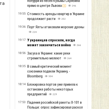
попурри из песен Кузьмы Скрябина
та
прямо в центре Львова
246
19:55
Стоимость аренды квартир в Украине
продолжает расти
202
19:36
Порт Ялты атаковали морские дроны
224
19:17
У украинцев спросили, когда
может закончиться война
266
18:56
Засуха в Украине: какие реки
стремительно мелеют
264
18:35
В самый критический момент
союзники подвели Украину, -
Bloomberg
304
18:14
Блокировка портов уже привела к
остановке работы некоторых
предприятий
229
17:53
Падения российской ракеты Х-101 в
Польше: опрос зафиксировал раскол