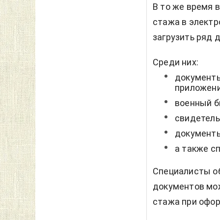
В то же время 
стажа в электр
загрузить ряд 
Среди них:
документы
приложен
военный б
свидетель
документы
а также с
Специалисты о
документов мож
стажа при офор