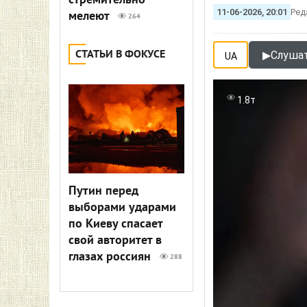
стремительно
11-06-2026, 20:01
Ред
мелеют
264
СТАТЬИ В ФОКУСЕ
▶
Слушат
UA
1.8т
Путин перед
выборами ударами
по Киеву спасает
свой авторитет в
глазах россиян
288