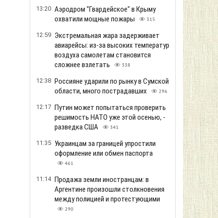
13:20
Аэродром "Гвардейское" в Крыму
охватили мощные пожары
315
12:59
Экстремальная жара задерживает
авиарейсы: из-за высоких температур
воздуха самолетам становится
сложнее взлетать
338
12:38
Россияне ударили по рынку в Сумской
области, много пострадавших
296
12:17
Путин может попытаться проверить
решимость НАТО уже этой осенью, -
разведка США
341
11:35
Украинцам за границей упростили
оформление или обмен паспорта
461
11:14
Продажа земли иностранцам: в
Аргентине произошли столкновения
между полицией и протестующими
290