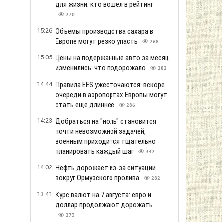
для жизни: кто вошел в рейтинг
270
15:26
Объемы производства сахара в
Европе могут резко упасть
268
15:05
Цены на подержанные авто за месяц
изменились: что подорожало
282
14:44
Правила EES ужесточаются: вскоре
очереди в аэропортах Европы могут
стать еще длиннее
286
14:23
Добраться на "ноль" становится
почти невозможной задачей,
военным приходится тщательно
планировать каждый шаг
342
14:02
Нефть дорожает из-за ситуации
вокруг Ормузского пролива
282
13:41
Курс валют на 7 августа: евро и
доллар продолжают дорожать
273