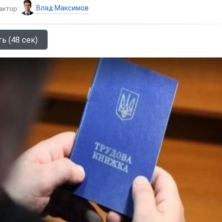
Влад Максимов
актор:
ь (48 сек)