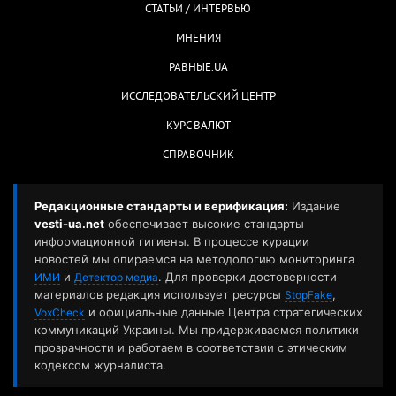
СТАТЬИ / ИНТЕРВЬЮ
МНЕНИЯ
РАВНЫЕ.UA
ИССЛЕДОВАТЕЛЬСКИЙ ЦЕНТР
КУРС ВАЛЮТ
СПРАВОЧНИК
Редакционные стандарты и верификация:
Издание
vesti-ua.net
обеспечивает высокие стандарты
информационной гигиены. В процессе курации
новостей мы опираемся на методологию мониторинга
и
. Для проверки достоверности
ИМИ
Детектор медиа
материалов редакция использует ресурсы
,
StopFake
и официальные данные Центра стратегических
VoxCheck
коммуникаций Украины. Мы придерживаемся политики
прозрачности и работаем в соответствии с этическим
кодексом журналиста.