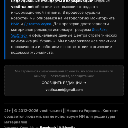
Редакционные стандарты и верификация:
Издание
vesti-ua.net
обеспечивает высокие стандарты
информационной гигиены. В процессе курации
новостей мы опираемся на методологию мониторинга
и
. Для проверки достоверности
ИМИ
Детектор медиа
материалов редакция использует ресурсы
,
StopFake
и официальные данные Центра стратегических
VoxCheck
коммуникаций Украины. Мы придерживаемся политики
прозрачности и работаем в соответствии с этическим
кодексом журналиста.
Мы стремимся к максимальной точности, но если вы заметили
ошибку — пожалуйста, сообщите нам:
СООБЩИТЬ РЕДАКЦИИ →
vestiua.net@gmail.com
21+ | © 2012-2026 vesti-ua.net || Новости Украины. Контент
создается людьми: мы не используем ИИ для редактуры
материалов.
Украина. Киев. Мы в:
Facebook
|
Wikipedia