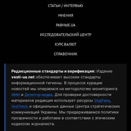
СТАТЬИ / ИНТЕРВЬЮ
МНЕНИЯ
РАВНЫЕ.UA
ИССЛЕДОВАТЕЛЬСКИЙ ЦЕНТР
КУРС ВАЛЮТ
СПРАВОЧНИК
Редакционные стандарты и верификация:
Издание
vesti-ua.net
обеспечивает высокие стандарты
информационной гигиены. В процессе курации
новостей мы опираемся на методологию мониторинга
и
. Для проверки достоверности
ИМИ
Детектор медиа
материалов редакция использует ресурсы
,
StopFake
и официальные данные Центра стратегических
VoxCheck
коммуникаций Украины. Мы придерживаемся политики
прозрачности и работаем в соответствии с этическим
кодексом журналиста.