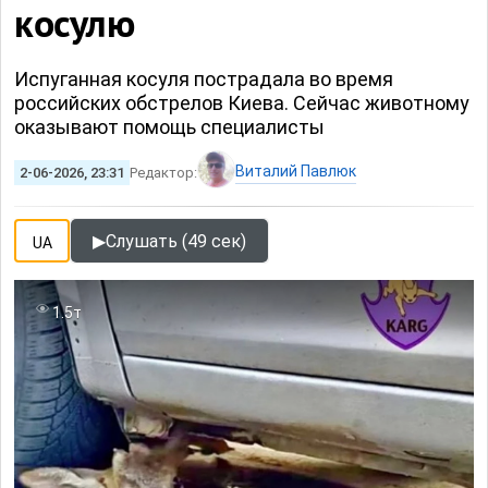
косулю
Испуганная косуля пострадала во время
российских обстрелов Киева. Сейчас животному
оказывают помощь специалисты
Виталий Павлюк
2-06-2026, 23:31
Редактор:
▶
Слушать (49 сек)
UA
1.5т