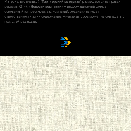
Материалы с плашкой
"Партнерский материал"
размещаются на правах
рекламы (21+).
«Новости компании»
– информационный формат,
основанный на пресс-релизах компаний; редакция не несет
ответственности за их содержание. Мнение авторов может не совпадать с
позицией редакции.