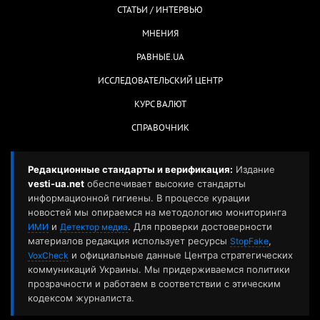
СТАТЬИ / ИНТЕРВЬЮ
МНЕНИЯ
РАВНЫЕ.UA
ИССЛЕДОВАТЕЛЬСКИЙ ЦЕНТР
КУРС ВАЛЮТ
СПРАВОЧНИК
Редакционные стандарты и верификация:
Издание
vesti-ua.net
обеспечивает высокие стандарты
информационной гигиены. В процессе курации
новостей мы опираемся на методологию мониторинга
и
. Для проверки достоверности
ИМИ
Детектор медиа
материалов редакция использует ресурсы
,
StopFake
и официальные данные Центра стратегических
VoxCheck
коммуникаций Украины. Мы придерживаемся политики
прозрачности и работаем в соответствии с этическим
кодексом журналиста.