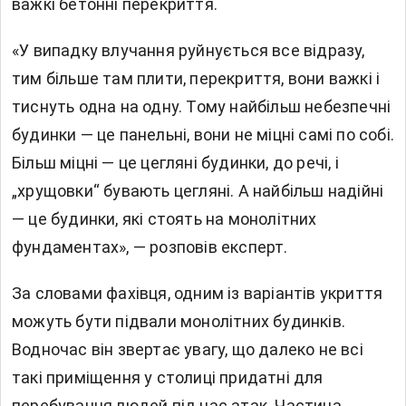
важкі бетонні перекриття.
«У випадку влучання руйнується все відразу,
тим більше там плити, перекриття, вони важкі і
тиснуть одна на одну. Тому найбільш небезпечні
будинки — це панельні, вони не міцні самі по собі.
Більш міцні — це цегляні будинки, до речі, і
„хрущовки“ бувають цегляні. А найбільш надійні
— це будинки, які стоять на монолітних
фундаментах», — розповів експерт.
За словами фахівця, одним із варіантів укриття
можуть бути підвали монолітних будинків.
Водночас він звертає увагу, що далеко не всі
такі приміщення у столиці придатні для
перебування людей під час атак. Частина