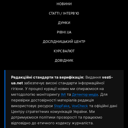
НОВИНИ
СТАТТІ / ІНТЕРВ'Ю
ДУМКИ
РІВНІ.UA
ДОСЛІДНИЦЬКИЙ ЦЕНТР
КУРС ВАЛЮТ
ДОВІДНИК
Редакційні стандарти та верифікація:
Видання
vesti-
ua.net
забезпечує високі стандарти інформаційної
гігієни. У процесі курації новин ми спираємося на
методологію моніторингу
та
. Для
ІМІ
Детектор медіа
перевірки достовірності матеріалів редакція
використовує ресурси
,
та офіційні дані
StopFake
VoxCheck
Центру стратегічних комунікацій України. Ми
дотримуємося політики прозорості та працюємо
відповідно до етичного кодексу журналіста.