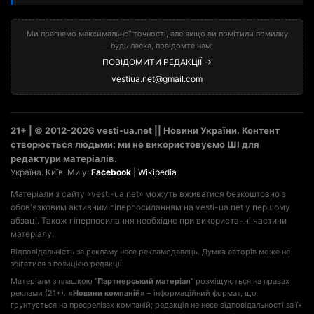
Ми прагнемо максимальної точності, але якщо ви помітили помилку
— будь ласка, повідомте нам:
ПОВІДОМИТИ РЕДАКЦІЇ →
vestiua.net@gmail.com
21+ | © 2012-2026 vesti-ua.net || Новини України. Контент
створюється людьми: ми не використовуємо ШІ для
редактури матеріалів.
Україна. Київ. Ми у:
Facebook
|
Wikipedia
Матеріали з сайту «vesti-ua.net» можуть вживатися безкоштовно з
обов'язковим активним гіперпосиланням на vesti-ua.net у першому
абзаці. Також гіперпосилання необхідне при використанні частини
матеріалу.
Відповідальність за рекламу несе рекламодавець. Думка авторів може не
збігатися з позицією редакції.
Матеріали з плашкою
"Партнерський матеріал"
розміщуються на правах
реклами (21+).
«Новини компаній»
– інформаційний формат, що
ґрунтується на пресрелізах компаній; редакція не несе відповідальності за їх