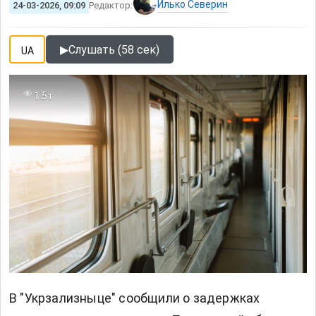
Илько Северин
24-03-2026, 09:09
Редактор:
▶
Слушать (58 сек)
UA
1.5т
В "Укрзализныце" сообщили о задержках