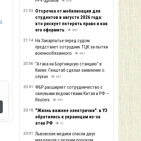
FPV-дронов
616
21:33
Отсрочка от мобилизации для
студентов в августе 2026 года:
в
кто рискует потерять право и как
его оформить
497
21:14
На Закарпатье перед судом
предстанет сотрудник ТЦК за пытки
военнообязанного
447
20:56
"Атака на Бортницкую станцию" в
Киеве: Генштаб сделал заявление о
слухах
437
20:41
ФБР расширяет сотрудничество с
силовыми ведомствами Китая и РФ —
Reuters
397
20:18
"Жизнь важнее электрички": в УЗ
обратились к украинцам из-за
атак РФ
1т
20:01
Львовские медики спасли двух
младенцев с редким пороком