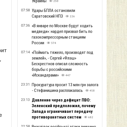
Украины
250
07:58
Удары БПЛА остановили
Саратовский НПЗ
226
07:36
«В январе по Москве будут ходить
медведи»: нардеп призвал бить по
газокомпрессорным станциям
России
374
оит
07:14
«Поймать тяжело, производят под
землей», - Сергей «Флэш»
,
Бескрестнов описал сложность
борьбы с российскими
«Искандерами»
447
23:31
Прокуратура просит 13 млн грн залога
- Стефанишина расплакалась
458
23:13
Давление через дефицит ПВО:
Зеленский предположил, почему
Запада ограничивает передачу
е
противоракетных систем
682
22:58
Внаслідок російської атаки знищено