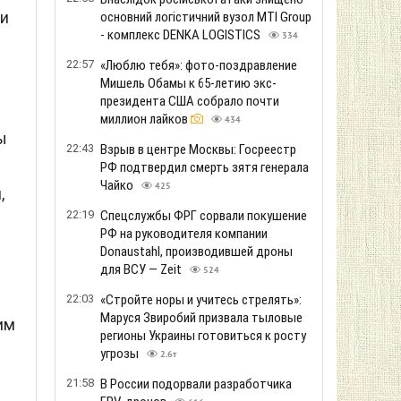
 и
основний логістичний вузол MTI Group
- комплекс DENKA LOGISTICS
334
22:57
«Люблю тебя»: фото-поздравление
Мишель Обамы к 65-летию экс-
президента США собрало почти
миллион лайков
434
ы
22:43
Взрыв в центре Москвы: Госреестр
РФ подтвердил смерть зятя генерала
Чайко
425
,
22:19
Спецслужбы ФРГ сорвали покушение
РФ на руководителя компании
Donaustahl, производившей дроны
для ВСУ — Zeit
524
22:03
«Стройте норы и учитесь стрелять»:
Маруся Звиробий призвала тыловые
им
регионы Украины готовиться к росту
угрозы
2.6т
21:58
В России подорвали разработчика