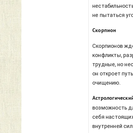
нестабильность
не пытаться уг
Скорпион
Скорпионов жде
конфликты, ра
трудные, но не
он откроет пут
очищению.
Астрологический
возможность дл
себя настоящих
внутренней сил