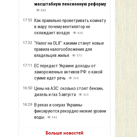
масштабную пенсионную реформу
845
17:53
Как правильно проветривать комнату
в жару: почему вентилятор не
охлаждает воздух
420
17:32
"Налог на OLX": какими станут новые
правила налогообложения для
владельцев жилья
373
17:11
ЕС передаст Украине доходы от
замороженных активов РФ: о какой
сумме идет речь
354
16:50
Цены на АЗС: сколько стоят бензин,
дизель и газ 5 августа
413
16:29
В реках и озерах Украины
фиксируются рекордно низкие уровни
воды
342
Больше новостей