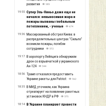
развития
585
19:55
Супер Эль-Ниньо даже еще не
начался: невыносимая жара и
пожары вызваны глобальным
потеплением, - ученые
674
19:36
Массированный обстрел Киева: в
распределительных центрах "Сильпо"
возникли пожары, погибли
сотрудники
372
19:17
В аэропорту Лейпцига обнаружили
дрон со взрывчаткой у украинского
Ан-124
344
18:56
Трамп отказался предоставить
Украине ракеты для Patriot
362
18:35
В МИД уточнили, как Украина
отреагирует на появление ракетных
установок КНДР в РФ
375
18:14
В Украине планируют провести