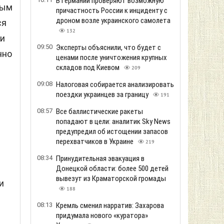
В Германии проверяют возможную
ным
причастность России к инциденту с
дроном возле украинского самолета
ся
132
ти
09:50
Эксперты объяснили, что будет с
нно
ценами после уничтожения крупных
складов под Киевом
209
09:08
Налоговая собирается анализировать
поездки украинцев за границу
191
08:57
Все баллистические ракеты
попадают в цели: аналитик Sky News
предупредил об истощении запасов
перехватчиков в Украине
219
08:34
Принудительная эвакуация в
Донецкой области: более 500 детей
вывезут из Краматорской громады
и
188
08:13
Кремль сменил нарратив: Захарова
придумала нового «куратора»