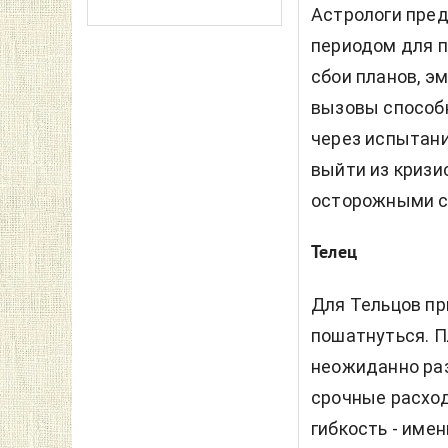
Астрологи пре
периодом для 
сбои планов, э
вызовы способн
через испытани
выйти из кризи
осторожными с
Телец
Для Тельцов п
пошатнуться. П
неожиданно раз
срочные расход
гибкость - име