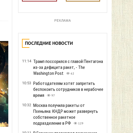
РЕКЛАМА
ПОСЛЕДНИЕ НОВОСТИ
11:14
Трамп поссорился с главой Пентагона
из-за дефицита ракет, - The
Washington Post
62
10:53
Работодателям хотят запретить
беспокоить сотрудников в нерабочее
время
97
10:32
Москва получила ракеты от
Пхеньяна: КНДР может развернуть
собственное ракетное
подразделение в РФ
129
10:11