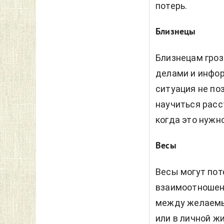
потерь.
Близнецы
Близнецам гроз
делами и инфор
ситуация не по
научиться расс
когда это нужно
Весы
Весы могут пот
взаимоотношени
между желаемы
или в личной ж