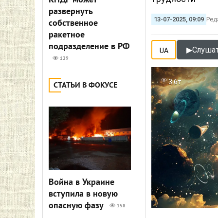
КНДР может
развернуть
13-07-2025, 09:09
Ред
собственное
ракетное
подразделение в РФ
▶
Слушат
UA
129
3.6т
СТАТЬИ В ФОКУСЕ
Война в Украине
вступила в новую
опасную фазу
158