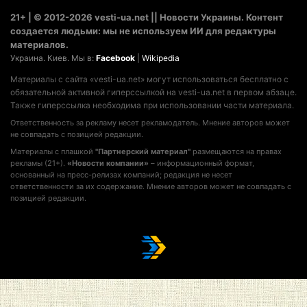
21+ | © 2012-2026 vesti-ua.net || Новости Украины. Контент
создается людьми: мы не используем ИИ для редактуры
материалов.
Украина. Киев. Мы в:
Facebook
|
Wikipedia
Материалы с сайта «vesti-ua.net» могут использоваться бесплатно с
обязательной активной гиперссылкой на vesti-ua.net в первом абзаце.
Также гиперссылка необходима при использовании части материала.
Ответственность за рекламу несет рекламодатель. Мнение авторов может
не совпадать с позицией редакции.
Материалы с плашкой
"Партнерский материал"
размещаются на правах
рекламы (21+).
«Новости компании»
– информационный формат,
основанный на пресс-релизах компаний; редакция не несет
ответственности за их содержание. Мнение авторов может не совпадать с
позицией редакции.