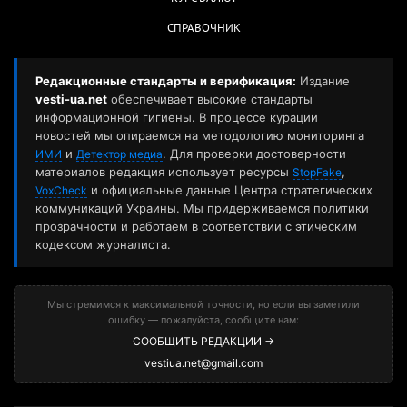
СПРАВОЧНИК
Редакционные стандарты и верификация:
Издание
vesti-ua.net
обеспечивает высокие стандарты
информационной гигиены. В процессе курации
новостей мы опираемся на методологию мониторинга
и
. Для проверки достоверности
ИМИ
Детектор медиа
материалов редакция использует ресурсы
,
StopFake
и официальные данные Центра стратегических
VoxCheck
коммуникаций Украины. Мы придерживаемся политики
прозрачности и работаем в соответствии с этическим
кодексом журналиста.
Мы стремимся к максимальной точности, но если вы заметили
ошибку — пожалуйста, сообщите нам:
СООБЩИТЬ РЕДАКЦИИ →
vestiua.net@gmail.com