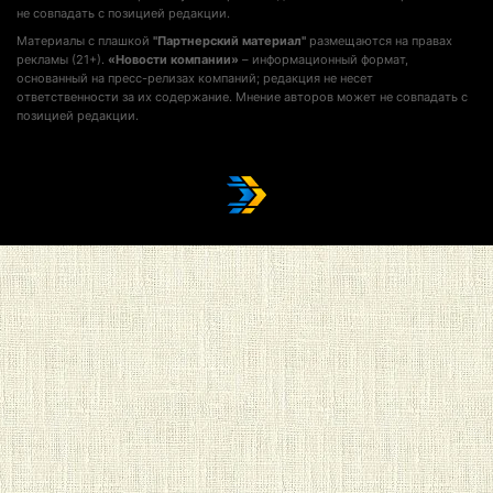
не совпадать с позицией редакции.
Материалы с плашкой
"Партнерский материал"
размещаются на правах
рекламы (21+).
«Новости компании»
– информационный формат,
основанный на пресс-релизах компаний; редакция не несет
ответственности за их содержание. Мнение авторов может не совпадать с
позицией редакции.