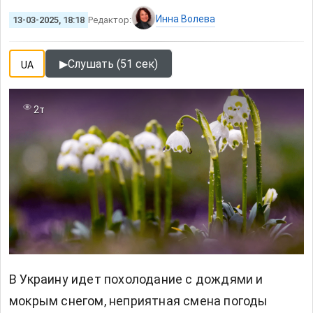
Инна Волева
13-03-2025, 18:18
Редактор:
▶
Слушать (51 сек)
UA
2т
В Украину идет похолодание с дождями и
мокрым снегом, неприятная смена
погоды