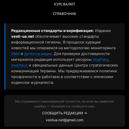
КУРС ВАЛЮТ
СПРАВОЧНИК
Редакционные стандарты и верификация:
Издание
vesti-ua.net
обеспечивает высокие стандарты
информационной гигиены. В процессе курации
новостей мы опираемся на методологию мониторинга
и
. Для проверки достоверности
ИМИ
Детектор медиа
материалов редакция использует ресурсы
,
StopFake
и официальные данные Центра стратегических
VoxCheck
коммуникаций Украины. Мы придерживаемся политики
прозрачности и работаем в соответствии с этическим
кодексом журналиста.
Мы стремимся к максимальной точности, но если вы заметили
ошибку — пожалуйста, сообщите нам:
СООБЩИТЬ РЕДАКЦИИ →
vestiua.net@gmail.com