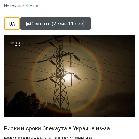
Источник:
rbc.ua
▶
Слушать (2 мин 11 сек)
UA
2.6т
Риски и сроки блекаута в Украине из-за
массированных атак россиян на