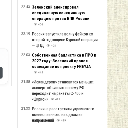
22:43
Зеленский анонсировал
специальную санкционную
операцию против ВПК России
406
22:19
Россия запустила волну фейков ко
второй годовщине Курской операции
— ЦПД
408
22:03
Собственная баллистика и ПРО к
2027 году: Зеленский провел
совещание по проекту FREYJA
445
21:58
«Искандеров» становится меньше:
эксперт объяснил, почему РФ
переходит на ракеты С-400 и
«Циркон»
471
21:33
Россияне расстреляли украинского
военнопленного на одном из
направлений
429