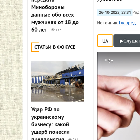
передать
Минобороны
26-10-2022, 23:31
Ред
данные обо всех
мужчинах от 18 до
Источник:
Главред
60 лет
147
▶
Слушат
UA
СТАТЬИ В ФОКУСЕ
3т
Удар РФ по
украинскому
бизнесу: какой
ущерб понесли
предприятия
264