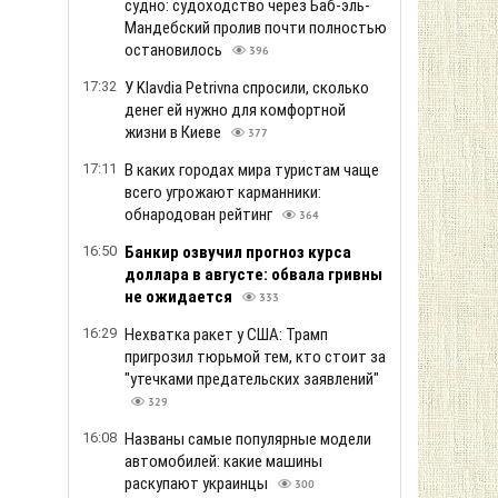
судно: судоходство через Баб-эль-
Мандебский пролив почти полностью
остановилось
396
17:32
У Klavdia Petrivna спросили, сколько
денег ей нужно для комфортной
жизни в Киеве
377
17:11
В каких городах мира туристам чаще
всего угрожают карманники:
обнародован рейтинг
364
16:50
Банкир озвучил прогноз курса
доллара в августе: обвала гривны
не ожидается
333
16:29
Нехватка ракет у США: Трамп
пригрозил тюрьмой тем, кто стоит за
"утечками предательских заявлений"
329
16:08
Названы самые популярные модели
автомобилей: какие машины
раскупают украинцы
300