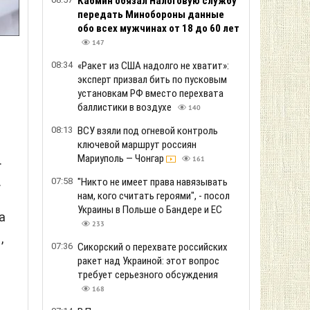
Кабмин обязал Налоговую службу
передать Минобороны данные
обо всех мужчинах от 18 до 60 лет
147
08:34
«Ракет из США надолго не хватит»:
эксперт призвал бить по пусковым
установкам РФ вместо перехвата
баллистики в воздухе
140
08:13
ВСУ взяли под огневой контроль
ключевой маршрут россиян
Мариуполь — Чонгар
.
161
.
07:58
"Никто не имеет права навязывать
нам, кого считать героями", - посол
Украины в Польше о Бандере и ЕС
а
233
,
07:36
Сикорский о перехвате российских
ракет над Украиной: этот вопрос
требует серьезного обсуждения
168