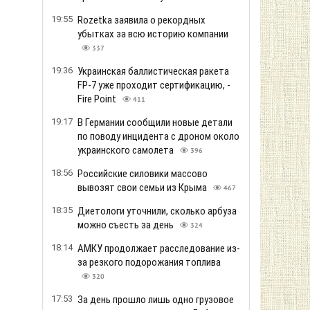
19:55
Rozetka заявила о рекордных
убытках за всю историю компании
337
19:36
Украинская баллистическая ракета
FP-7 уже проходит сертификацию, -
Fire Point
411
19:17
В Германии сообщили новые детали
по поводу инцидента с дроном около
украинского самолета
396
18:56
Российские силовики массово
вывозят свои семьи из Крыма
467
18:35
Диетологи уточнили, сколько арбуза
можно съесть за день
324
18:14
АМКУ продолжает расследование из-
за резкого подорожания топлива
320
17:53
За день прошло лишь одно грузовое