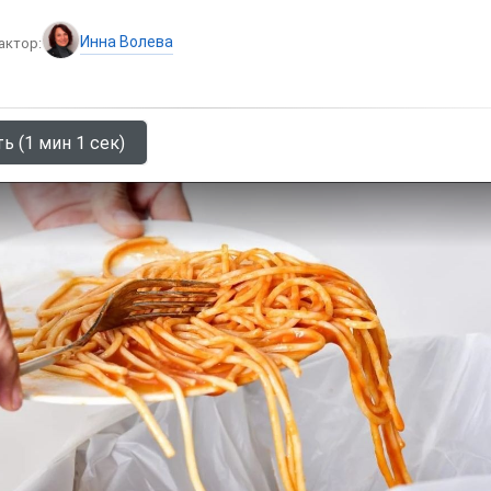
Инна Волева
актор:
ь (1 мин 1 сек)