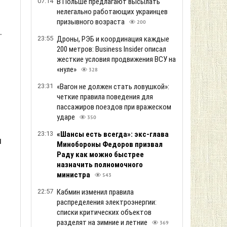
07:14
В Польше предлагают высылать
нелегально работающих украинцев
призывного возраста
200
.
23:55
Дроны, РЭБ и координация каждые
200 метров: Business Insider описал
жесткие условия продвижения ВСУ на
«нуле»
328
23:31
«Вагон не должен стать ловушкой»:
четкие правила поведения для
пассажиров поездов при вражеском
ударе
350
23:13
«Шансы есть всегда»: экс-глава
я
Минобороны Федоров призвал
Раду как можно быстрее
назначить полномочного
министра
543
22:57
Кабмин изменил правила
распределения электроэнергии:
списки критических объектов
разделят на зимние и летние
369