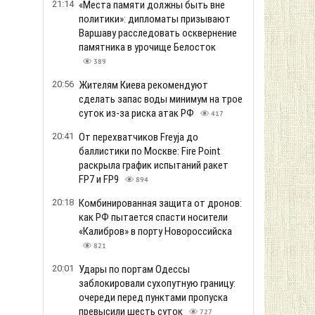
21:14
«Места памяти должны быть вне
политики»: дипломаты призывают
Варшаву расследовать осквернение
памятника в урочище Белосток
389
20:56
Жителям Киева рекомендуют
сделать запас воды минимум на трое
суток из-за риска атак РФ
417
20:41
От перехватчиков Freyja до
баллистики по Москве: Fire Point
раскрыла график испытаний ракет
FP7 и FP9
894
20:18
Комбинированная защита от дронов:
как РФ пытается спасти носители
«Калибров» в порту Новороссийска
821
20:01
Удары по портам Одессы
заблокировали сухопутную границу:
очереди перед пунктами пропуска
превысили шесть суток
727