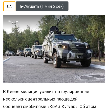
▶
Слушать (1 мин 5 сек)
UA
2.2т
В Киеве милиция усилит патрулирование
нескольких центральных площадей
бронеавтомобилями «КрАЗ Кугуар». Об этом