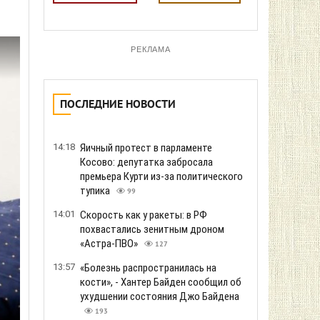
РЕКЛАМА
ПОСЛЕДНИЕ НОВОСТИ
14:18
Яичный протест в парламенте
Косово: депутатка забросала
премьера Курти из-за политического
тупика
99
14:01
Скорость как у ракеты: в РФ
похвастались зенитным дроном
«Астра-ПВО»
127
13:57
«Болезнь распространилась на
кости», - Хантер Байден сообщил об
ухудшении состояния Джо Байдена
193