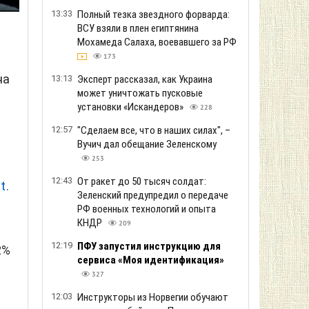
13:33
Полный тезка звездного форварда:
ВСУ взяли в плен египтянина
Мохамеда Салаха, воевавшего за РФ
173
на
13:13
Эксперт рассказал, как Украина
может уничтожать пусковые
установки «Искандеров»
228
12:57
"Сделаем все, что в наших силах", –
Вучич дал обещание Зеленскому
253
12:43
От ракет до 50 тысяч солдат:
t.
Зеленский предупредил о передаче
РФ военных технологий и опыта
КНДР
209
12:19
ПФУ запустил инструкцию для
2%
сервиса «Моя идентификация»
327
12:03
Инструкторы из Норвегии обучают