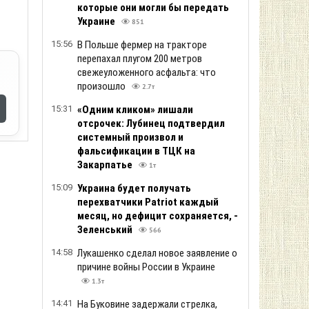
которые они могли бы передать
Украине
851
15:56
В Польше фермер на тракторе
перепахал плугом 200 метров
свежеуложенного асфальта: что
произошло
2.7т
15:31
«Одним кликом» лишали
отсрочек: Лубинец подтвердил
системный произвол и
фальсификации в ТЦК на
Закарпатье
1т
15:09
Украина будет получать
перехватчики Patriot каждый
месяц, но дефицит сохраняется, -
Зеленський
566
14:58
Лукашенко сделал новое заявление о
причине войны России в Украине
1.3т
14:41
На Буковине задержали стрелка,