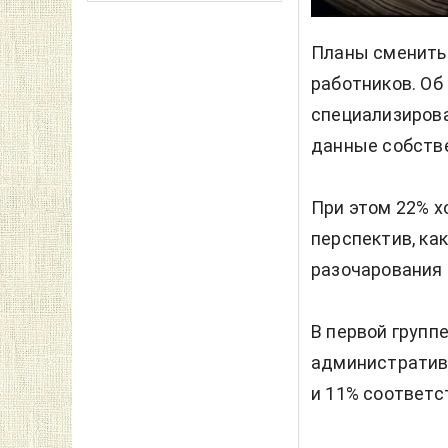
Планы сменить
работников. Об 
специализирова
данные собств
При этом 22% х
перспектив, как
разочарования
В первой групп
административн
и 11% соответс