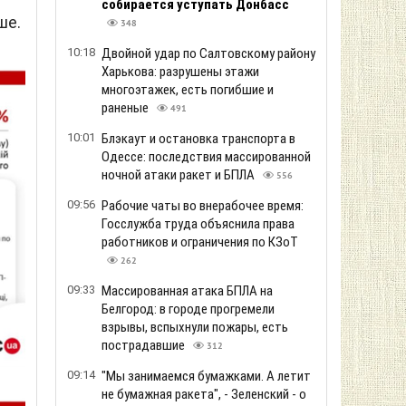
собирается уступать Донбасс
ше.
348
10:18
Двойной удар по Салтовскому району
Харькова: разрушены этажи
многоэтажек, есть погибшие и
раненые
491
10:01
Блэкаут и остановка транспорта в
Одессе: последствия массированной
ночной атаки ракет и БПЛА
556
09:56
Рабочие чаты во внерабочее время:
Госслужба труда объяснила права
работников и ограничения по КЗоТ
262
09:33
Массированная атака БПЛА на
Белгород: в городе прогремели
взрывы, вспыхнули пожары, есть
пострадавшие
312
09:14
"Мы занимаемся бумажками. А летит
не бумажная ракета", - Зеленский - о