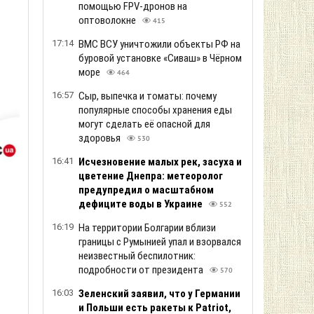
помощью FPV-дронов на
оптоволокне
415
17:14
ВМС ВСУ уничтожили объекты РФ на
буровой установке «Сиваш» в Чёрном
море
464
16:57
Сыр, выпечка и томаты: почему
популярные способы хранения еды
могут сделать её опасной для
здоровья
530
16:41
Исчезновение малых рек, засуха и
цветение Днепра: метеоролог
предупредил о масштабном
дефиците воды в Украине
552
16:19
На территории Болгарии вблизи
границы с Румынией упал и взорвался
неизвестный беспилотник:
подробности от президента
570
16:03
Зеленский заяв ил, что у Германии
и Польши есть ракеты к Patriot,