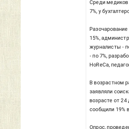
Среди медиков 
7%, у бухгалтер
Разочарование
15%, администр
журналисты - п
- по 7%, разра
HoReCa, педагог
В возрастном р
заявляли соиска
возрасте от 24
сообщили 19% в 
Опрос, проведен