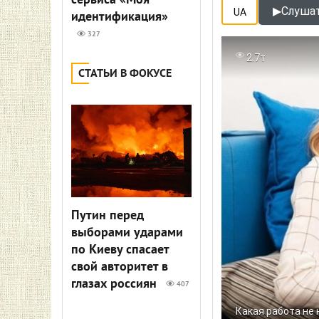
сервиса «Моя
▶
Слушат
UA
идентификация»
327
2.7т
СТАТЬИ В ФОКУСЕ
Путин перед
выборами ударами
по Киеву спасает
свой авторитет в
глазах россиян
407
Какая работа не