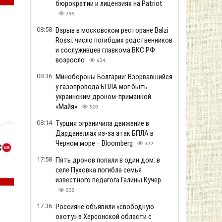
бюрократии и лицензиях на Patriot
295
08:58
Взрыв в московском ресторане Balzi
Rossi: число погибших родственников
и сослуживцев главкома ВКС РФ
возросло
634
08:36
Минобороны Болгарии: Взорвавшийся
у газопровода БПЛА мог быть
украинским дроном-приманкой
«Майя»
320
08:14
Турция ограничила движение в
Дарданеллах из-за атак БПЛА в
Черном море— Bloomberg
322
17:58
Пять дронов попали в один дом: в
селе Пуховка погибла семья
известного педагога Галины Кучер
535
17:36
Россияне объявили «свободную
охоту» в Херсонской области с