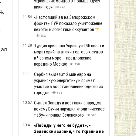
украинских бойцов в Польше «духу
-
викингов»
270
%.
11:56
«Настоящий ад на Запорожском
фронте»: ГУР показало уничтожение
пехоты и логистики оккупантов
-
352
11:29
Турция призвала Украину и РФ ввести
нал
мораторий на атаки торговых судов
в Чёрном море — предложение
передано Москве
258
11:11
Сербия выделит 2 млн евро на
украинскую энергетику и примет
участие в восстановлении одного из
городов
354
10:57
Сигнал Западу и поставки снарядов:
почему Вучич нарушил «политическое
табу» и принял Зеленского
380
10:41
«Победы у него не будет», -
Зеленский заявил, что Украина не