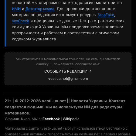
новостей мы опираемся на методологию мониторинга
и
. Для проверки достоверности
ИМИ
Детектор медиа
материалов редакция использует ресурсы
,
StopFake
и официальные данные Центра стратегических
VoxCheck
коммуникаций Украины. Мы придерживаемся политики
прозрачности и работаем в соответствии с этическим
кодексом журналиста.
Мы стремимся к максимальной точности, но если вы заметили
ошибку — пожалуйста, сообщите нам:
СООБЩИТЬ РЕДАКЦИИ →
vestiua.net@gmail.com
21+ | © 2012-2026 vesti-ua.net || Новости Украины. Контент
создается людьми: мы не используем ИИ для редактуры
материалов.
Украина. Киев. Мы в:
Facebook
|
Wikipedia
Материалы с сайта «vesti-ua.net» могут использоваться бесплатно с
обязательной активной гиперссылкой на vesti-ua.net в первом абзаце.