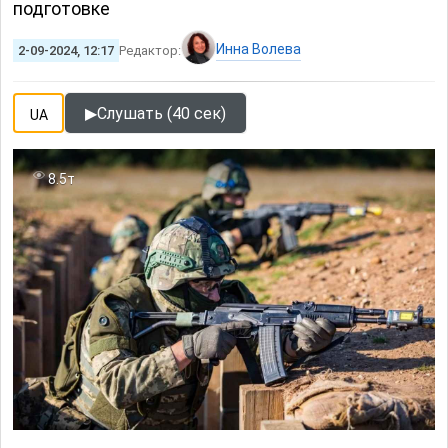
подготовке
Инна Волева
2-09-2024, 12:17
Редактор:
▶
Слушать (40 сек)
UA
8.5т