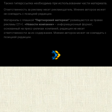
Также гиперссылка необходима при использовании части материала.
Ответственность за рекламу несет рекламодатель. Мнение авторов может
не совпадать с позицией редакции.
Материалы с плашкой
"Партнерский материал"
размещаются на правах
рекламы (21+).
«Новости компании»
– информационный формат,
основанный на пресс-релизах компаний; редакция не несет
ответственности за их содержание. Мнение авторов может не совпадать с
позицией редакции.