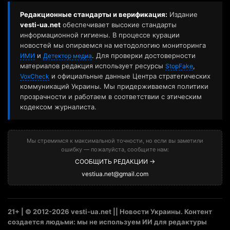
Редакционные стандарты и верификация:
Издание
vesti-ua.net
обеспечивает высокие стандарты
информационной гигиены. В процессе курации
новостей мы опираемся на методологию мониторинга
и
. Для проверки достоверности
ИМИ
Детектор медиа
материалов редакция использует ресурсы
,
StopFake
и официальные данные Центра стратегических
VoxCheck
коммуникаций Украины. Мы придерживаемся политики
прозрачности и работаем в соответствии с этическим
кодексом журналиста.
Мы стремимся к максимальной точности, но если вы заметили
ошибку — пожалуйста, сообщите нам:
СООБЩИТЬ РЕДАКЦИИ →
vestiua.net@gmail.com
21+ | © 2012-2026 vesti-ua.net || Новости Украины. Контент
создается людьми: мы не используем ИИ для редактуры