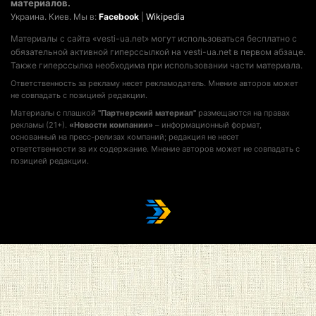
материалов.
Украина. Киев. Мы в:
Facebook
|
Wikipedia
Материалы с сайта «vesti-ua.net» могут использоваться бесплатно с
обязательной активной гиперссылкой на vesti-ua.net в первом абзаце.
Также гиперссылка необходима при использовании части материала.
Ответственность за рекламу несет рекламодатель. Мнение авторов может
не совпадать с позицией редакции.
Материалы с плашкой
"Партнерский материал"
размещаются на правах
рекламы (21+).
«Новости компании»
– информационный формат,
основанный на пресс-релизах компаний; редакция не несет
ответственности за их содержание. Мнение авторов может не совпадать с
позицией редакции.