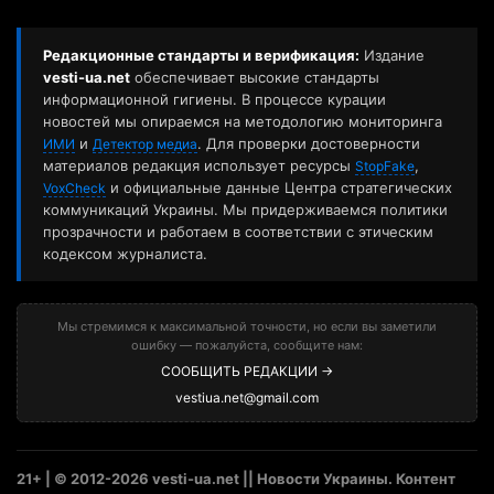
Редакционные стандарты и верификация:
Издание
vesti-ua.net
обеспечивает высокие стандарты
информационной гигиены. В процессе курации
новостей мы опираемся на методологию мониторинга
и
. Для проверки достоверности
ИМИ
Детектор медиа
материалов редакция использует ресурсы
,
StopFake
и официальные данные Центра стратегических
VoxCheck
коммуникаций Украины. Мы придерживаемся политики
прозрачности и работаем в соответствии с этическим
кодексом журналиста.
Мы стремимся к максимальной точности, но если вы заметили
ошибку — пожалуйста, сообщите нам:
СООБЩИТЬ РЕДАКЦИИ →
vestiua.net@gmail.com
21+ | © 2012-2026 vesti-ua.net || Новости Украины. Контент