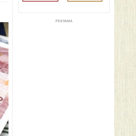
РЕКЛАМА
ПОСЛЕДНИЕ НОВОСТИ
23:55
Сенат США одобрил законопроект
Линдси Грэма о жестких санкциях
против России и Ирана
164
23:31
Зеленский прибыл с первым
официальным визитом в Сербию для
переговоров с Вучичем
167
23:13
«Крымский рубильник off»: Силы
беспилотных систем уничтожили 102
цели РФ за 48 часов, включая базу
ФСБ и 10 энергоузлов
181
22:57