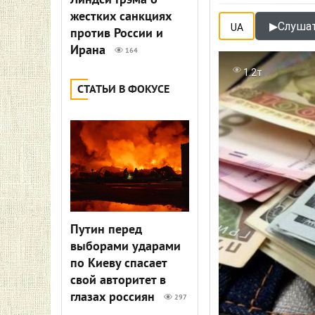
Линдси Грэма о
жестких санкциях
▶
Слушат
UA
против России и
Ирана
164
1.2т
СТАТЬИ В ФОКУСЕ
Путин перед
выборами ударами
по Киеву спасает
свой авторитет в
глазах россиян
297