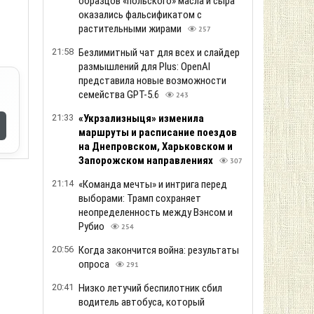
19:55
Стоимость аренды квартир в Украине
продолжает расти
252
19:36
Порт Ялты атаковали морские дроны
258
19:17
У украинцев спросили, когда
может закончиться война
298
18:56
Засуха в Украине: какие реки
стремительно мелеют
297
18:35
В самый критический момент
союзники подвели Украину, -
Bloomberg
385
18:14
Блокировка портов уже привела к
остановке работы некоторых
предприятий
263
17:53
Падения российской ракеты Х-101 в
Польше: опрос зафиксировал раскол
в настроениях поляков
288