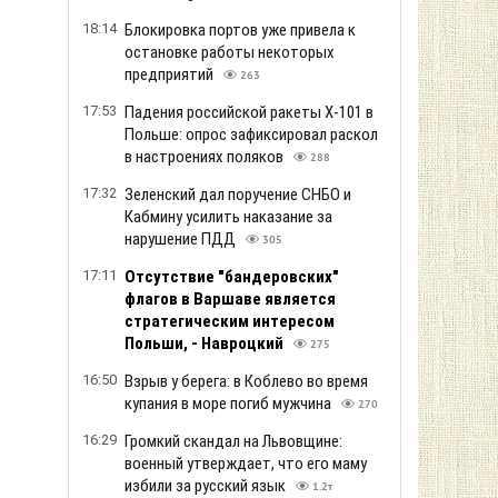
15:26
Объемы производства сахара в
Европе могут резко упасть
288
15:05
Цены на подержанные авто за месяц
изменились: что подорожало
303
14:44
Правила EES ужесточаются: вскоре
очереди в аэропортах Европы могут
стать еще длиннее
309
14:23
Добраться на "ноль" становится
почти невозможной задачей,
военным приходится тщательно
планировать каждый шаг
370
14:02
Нефть дорожает из-за ситуации
вокруг Ормузского пролива
304
13:41
Курс валют на 7 августа: евро и
доллар продолжают дорожать
293
13:20
Аэродром "Гвардейское" в Крыму