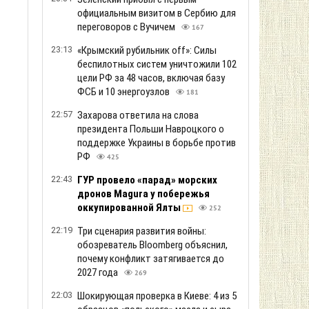
21:33
«Укрзализныця» изменила
маршруты и расписание поездов
на Днепровском, Харьковском и
в
Запорожском направлениях
307
21:14
«Команда мечты» и интрига перед
выборами: Трамп сохраняет
неопределенность между Вэнсом и
Рубио
254
20:56
Когда закончится война: результаты
опроса
291
20:41
Низко летучий беспилотник сбил
водитель автобуса, который
проводил экскурсию по аэропорту
Лейпциг
438
20:18
РФ ударила по Одессе, есть "прилет"
по стадиону "Черноморца"
330
20:01
Звезды записали трогательное
попурри из песен Кузьмы Скрябина
прямо в центре Львова
337