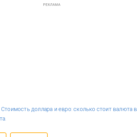
РЕКЛАМА
:
Стоимость доллара и евро: сколько стоит валюта 
та.
ют
курс доллара
оверять Vesti-UA
без шума в Google News
источники для быстрого доступа и подпишитесь на ленту
обавить
Подписаться