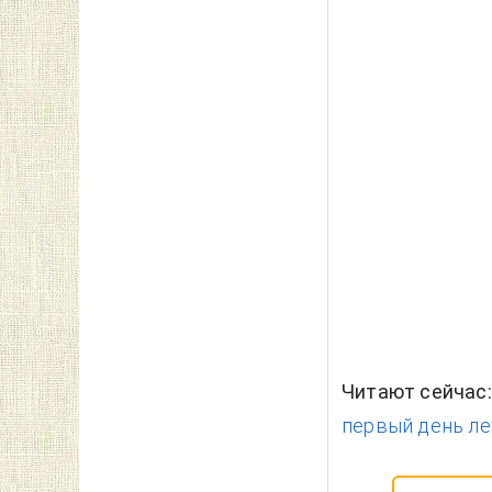
Читают сейчас
первый день ле
Теги:
курс вал
Почему вы можете д
Читайте 
Добавьте в 
Д