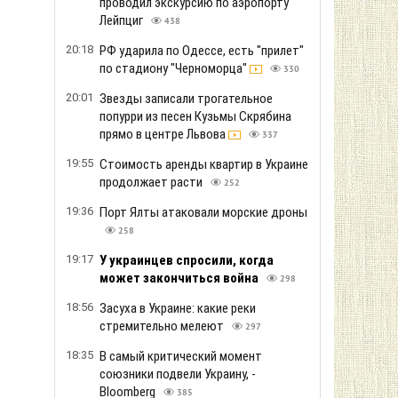
17:32
Зеленский дал поручение СНБО и
Кабмину усилить наказание за
нарушение ПДД
305
17:11
Отсутствие "бандеровских"
флагов в Варшаве является
стратегическим интересом
Польши, - Навроцкий
275
16:50
Взрыв у берега: в Коблево во время
купания в море погиб мужчина
270
16:29
Громкий скандал на Львовщине:
военный утверждает, что его маму
избили за русский язык
1.2т
16:08
Полиция задержала мужчину,
который бросил гранату в помещение
коммунальщиков из-за платежек
289
15:47
Поколение Z назвало лучшие города
для жизни: кто вошел в рейтинг
294