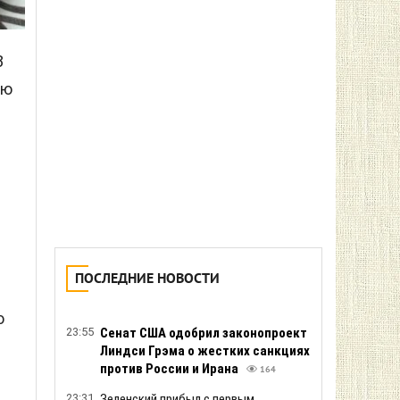
Захарова ответила на слова
президента Польши Навроцкого о
поддержке Украины в борьбе против
РФ
425
8
22:43
ГУР провело «парад» морских
ую
дронов Magura у побережья
оккупированной Ялты
252
22:19
Три сценария развития войны:
обозреватель Bloomberg объяснил,
почему конфликт затягивается до
2027 года
269
22:03
Шокирующая проверка в Киеве: 4 из 5
образцов «польского» масла и сыра
оказались фальсификатом с
растительными жирами
257
о
21:58
Безлимитный чат для всех и слайдер
размышлений для Plus: OpenAI
представила новые возможности
семейства GPT-5.6
243