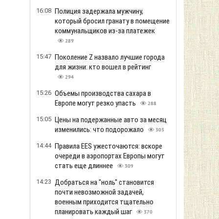
охватили мощные пожары
339
12:59
Экстремальная жара задерживает
авиарейсы: из-за высоких температур
воздуха самолетам становится
сложнее взлетать
364
12:38
Россияне ударили по рынку в Сумской
области, много пострадавших
322
12:17
Путин может попытаться проверить
решимость НАТО уже этой осенью, -
разведка США
379
Больше новостей
литика конфиденциальности
Правила пользования