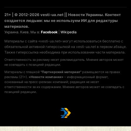
21+ | © 2012-2026 vesti-ua.net || Новости Украины. Контент
создается людьми: мы не используем ИИ для редактуры
материалов.
Украина. Киев. Мы в:
Facebook
|
Wikipedia
Материалы с сайта «vesti-ua.net» могут использоваться бесплатно с
обязательной активной гиперссылкой на vesti-ua.net в первом абзаце.
Также гиперссылка необходима при использовании части материала.
Ответственность за рекламу несет рекламодатель. Мнение авторов может
не совпадать с позицией редакции.
Материалы с плашкой
"Партнерский материал"
размещаются на правах
рекламы (21+).
«Новости компании»
– информационный формат,
основанный на пресс-релизах компаний; редакция не несет
ответственности за их содержание. Мнение авторов может не совпадать с
позицией редакции.