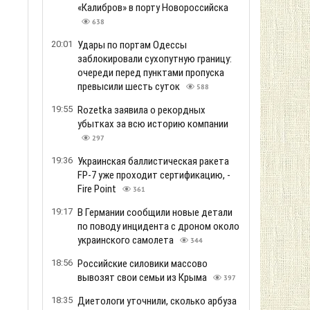
«Калибров» в порту Новороссийска
638
20:01
Удары по портам Одессы
заблокировали сухопутную границу:
очереди перед пунктами пропуска
превысили шесть суток
588
19:55
Rozetka заявила о рекордных
убытках за всю историю компании
297
19:36
Украинская баллистическая ракета
FP-7 уже проходит сертификацию, -
Fire Point
361
19:17
В Германии сообщили новые детали
по поводу инцидента с дроном около
украинского самолета
344
18:56
Российские силовики массово
вывозят свои семьи из Крыма
397
18:35
Диетологи уточнили, сколько арбуза