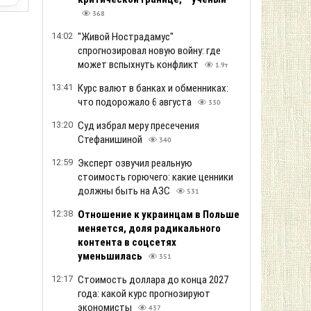
368
14:02
"Живой Нострадамус"
спрогнозировал новую войну: где
может вспыхнуть конфликт
1.9т
13:41
Курс валют в банках и обменниках:
что подорожало 6 августа
330
13:20
Суд избрал меру пресечения
Стефанишиной
340
12:59
Эксперт озвучил реальную
стоимость горючего: какие ценники
должны быть на АЗС
531
12:38
Отношение к украинцам в Польше
меняется, доля радикального
контента в соцсетях
уменьшилась
351
12:17
Стоимость доллара до конца 2027
года: какой курс прогнозируют
экономисты
437