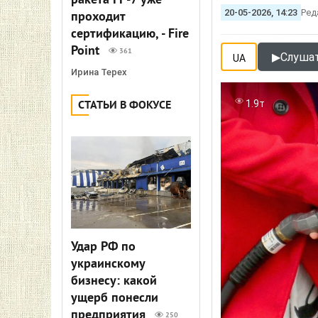
ракета FP-7 уже
20-05-2026, 14:23
Ред
проходит
сертификацию, - Fire
Point
361
▶
Слушат
UA
Ирина Терех
1.9т
СТАТЬИ В ФОКУСЕ
Удар РФ по
украинскому
бизнесу: какой
ущерб понесли
предприятия
250