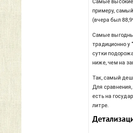
Самые высокие
примеру, самый 
(вчера был 88,99
Самые выгодные
традиционно у 
сутки подорожа
ниже, чем на з
Так, самый деше
Для сравнения, 
есть на госуда
литре.
Детализаци