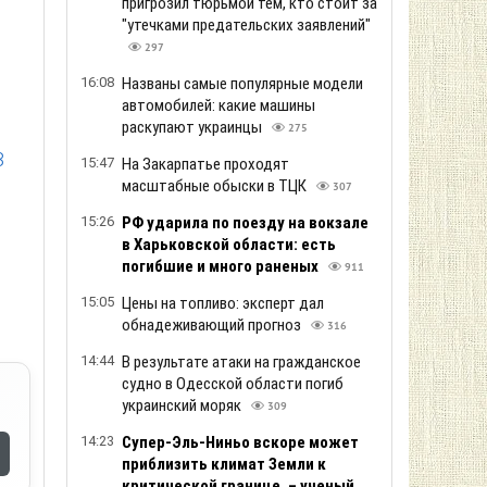
пригрозил тюрьмой тем, кто стоит за
"утечками предательских заявлений"
297
16:08
Названы самые популярные модели
автомобилей: какие машины
раскупают украинцы
275
3
15:47
На Закарпатье проходят
масштабные обыски в ТЦК
307
15:26
РФ ударила по поезду на вокзале
в Харьковской области: есть
погибшие и много раненых
911
15:05
Цены на топливо: эксперт дал
обнадеживающий прогноз
316
14:44
В результате атаки на гражданское
судно в Одесской области погиб
украинский моряк
309
14:23
Супер-Эль-Ниньо вскоре может
приблизить климат Земли к
критической границе, – ученый