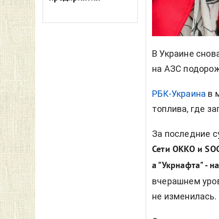
В Украине снов
на АЗС подорож
РБК-Украина
в 
топлива, где за
За последние с
Сети OKKO и SOC
а "Укрнафта" - н
вчерашнем уров
не изменилась.