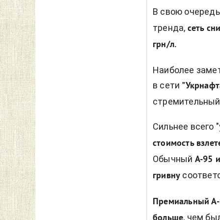
В свою очередь
тренда,
сеть сн
грн/л.
Наиболее заме
в сети
"Укрнафт
стремительный
Сильнее всего 
стоимость взлет
Обычный
А-95 и
соответ
гривну
Премиальный А-9
, чем бы
больше