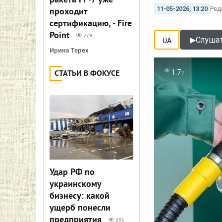
ракета FP-7 уже
11-05-2026, 13:20
Ред
проходит
сертификацию, - Fire
Point
279
▶
Слушат
UA
Ирина Терех
1.7т
СТАТЬИ В ФОКУСЕ
Удар РФ по
украинскому
бизнесу: какой
ущерб понесли
предприятия
231