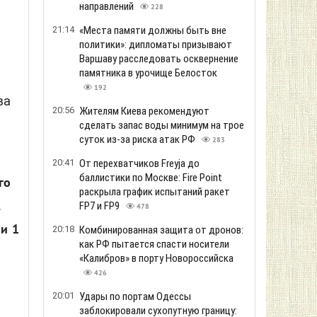
направлений
228
21:14
«Места памяти должны быть вне
политики»: дипломаты призывают
Варшаву расследовать осквернение
памятника в урочище Белосток
192
ва
20:56
Жителям Киева рекомендуют
сделать запас воды минимум на трое
суток из-за риска атак РФ
283
20:41
От перехватчиков Freyja до
баллистики по Москве: Fire Point
го
раскрыла график испытаний ракет
.
FP7 и FP9
478
 и 1
20:18
Комбинированная защита от дронов:
как РФ пытается спасти носители
«Калибров» в порту Новороссийска
426
20:01
Удары по портам Одессы
заблокировали сухопутную границу: