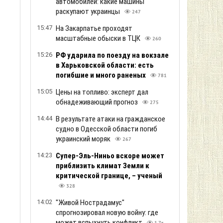
автомобилей: какие машины
раскупают украинцы
247
15:47
На Закарпатье проходят
масштабные обыски в ТЦК
260
15:26
РФ ударила по поезду на вокзале
в Харьковской области: есть
погибшие и много раненых
781
15:05
Цены на топливо: эксперт дал
обнадеживающий прогноз
275
14:44
В результате атаки на гражданское
судно в Одесской области погиб
украинский моряк
267
14:23
Супер-Эль-Ниньо вскоре может
приблизить климат Земли к
критической границе, – ученый
328
14:02
"Живой Нострадамус"
спрогнозировал новую войну: где
может вспыхнуть конфликт