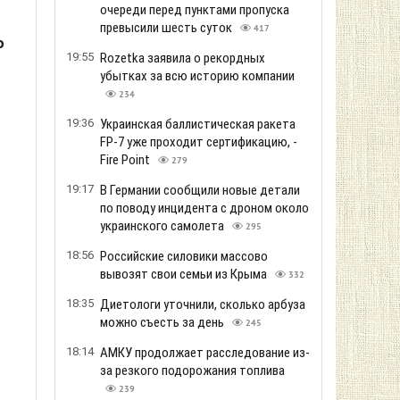
очереди перед пунктами пропуска
превысили шесть суток
417
о
19:55
Rozetka заявила о рекордных
убытках за всю историю компании
234
19:36
Украинская баллистическая ракета
FP-7 уже проходит сертификацию, -
Fire Point
279
19:17
В Германии сообщили новые детали
по поводу инцидента с дроном около
украинского самолета
295
18:56
Российские силовики массово
вывозят свои семьи из Крыма
332
18:35
Диетологи уточнили, сколько арбуза
можно съесть за день
245
18:14
АМКУ продолжает расследование из-
за резкого подорожания топлива
239