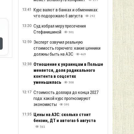
1.7т
13:41
Курс валют в банках и обменниках:
что подорожало 6 августа
292
13:20
Суд избрал меру пресечения
Стефанишиной
301
12:59
Эксперт озвучил реальную
стоимость горючего: какие ценники
должны быть на АЗС
469
12:38
Отношение к украинцам в Польше
меняется, доля радикального
контента в соцсетях
уменьшилась
308
12:17
Стоимость доллара до конца 2027
года: какой курс прогнозируют
экономисты
395
11:35
Цены на АЗС: сколько стоит
бензин, ДТ и автогаз 6 августа
361