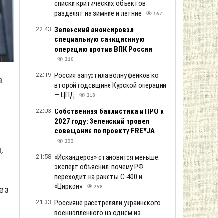
списки критических объектов
разделят на зимние и летние
162
22:43
Зеленский анонсировал
специальную санкционную
операцию против ВПК России
210
22:19
Россия запустила волну фейков ко
а
второй годовщине Курской операции
— ЦПД
218
22:03
Собственная баллистика и ПРО к
2027 году: Зеленский провел
совещание по проекту FREYJA
233
,
21:58
«Искандеров» становится меньше:
эксперт объяснил, почему РФ
переходит на ракеты С-400 и
«Циркон»
258
ез
21:33
Россияне расстреляли украинского
военнопленного на одном из