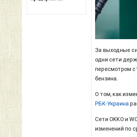
За выходные си
одни сети держ
пересмотром ст
бензина.
О том, как изме
РБК-Украина
ра
Сети OKKO и WO
изменений по с