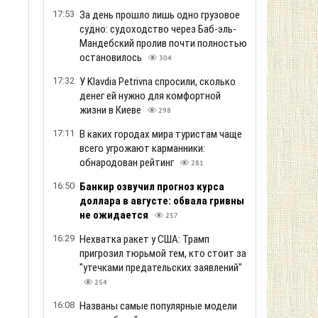
17:53
За день прошло лишь одно грузовое
судно: судоходство через Баб-эль-
Мандебский пролив почти полностью
остановилось
304
17:32
У Klavdia Petrivna спросили, сколько
денег ей нужно для комфортной
жизни в Киеве
298
17:11
В каких городах мира туристам чаще
всего угрожают карманники:
обнародован рейтинг
281
16:50
Банкир озвучил прогноз курса
доллара в августе: обвала гривны
не ожидается
257
16:29
Нехватка ракет у США: Трамп
пригрозил тюрьмой тем, кто стоит за
"утечками предательских заявлений"
254
16:08
Названы самые популярные модели