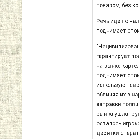
товаром, без к
Речь идет о на
поднимает сто
"Нецивилизован
гарантирует по
на рынке карте
поднимает стои
используют сво
обвиняя их в н
заправки топли
рынка ушла гру
осталось игрок
десятки операт