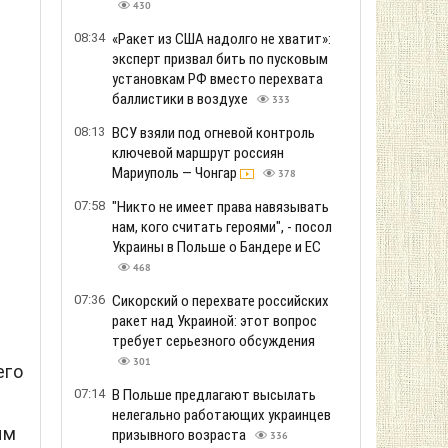
430
08:34
«Ракет из США надолго не хватит»:
эксперт призвал бить по пусковым
установкам РФ вместо перехвата
баллистики в воздухе
333
08:13
ВСУ взяли под огневой контроль
ключевой маршрут россиян
Мариуполь — Чонгар
378
07:58
"Никто не имеет права навязывать
нам, кого считать героями", - посол
Украины в Польше о Бандере и ЕС
468
07:36
Сикорский о перехвате российских
ракет над Украиной: этот вопрос
требует серьезного обсуждения
301
его
07:14
В Польше предлагают высылать
нелегально работающих украинцев
ым
призывного возраста
336