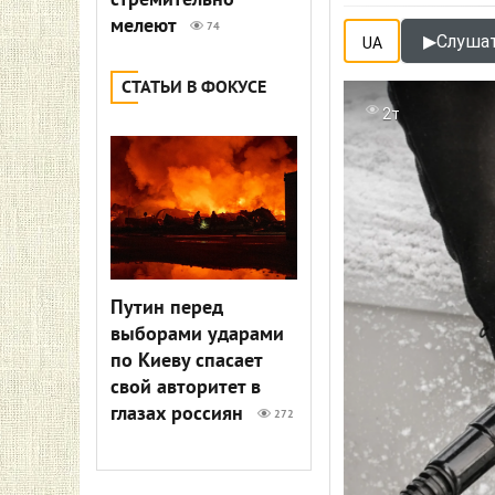
стремительно
мелеют
74
▶
Слушат
UA
СТАТЬИ В ФОКУСЕ
2т
Путин перед
выборами ударами
по Киеву спасает
свой авторитет в
глазах россиян
272