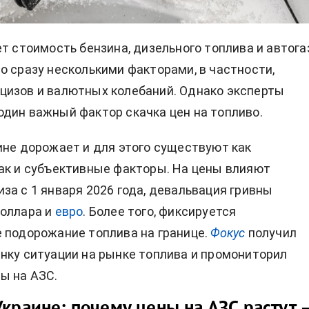
ет стоимость бензина, дизельного топлива и автога
о сразу несколькими факторами, в частности,
цизов и валютных колебаний. Однако эксперты
дин важный фактор скачка цен на топливо.
ине дорожает и для этого существуют как
ак и субъективные факторы. На цены влияют
за с 1 января 2026 года, девальвация гривны
доллара и
евро
. Более того, фиксируется
 подорожание топлива на границе.
Фокус
получил
нку ситуации на рынке топлива и промониторил
ы на АЗС.
Украине: почему цены на АЗС растут 