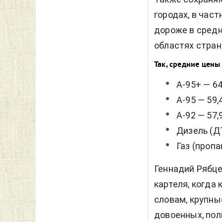
городах, в част
дороже в средне
областях стран
Так, средние цены
А-95+ — 64
А-95 — 59,4
А-92 — 57,9
Дизель (ДТ
Газ (пропан
Геннадий Рябце
картеля, когда
словам, крупн
довоенных, пол