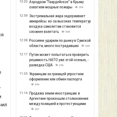
13:20
Аэродром "Гвардейское" в Крыму
охватили мощные пожары
284
12:59
Экстремальная жара задерживает
авиарейсы: из-за высоких температур
воздуха самолетам становится
сложнее взлетать
308
ся
12:38
Россияне ударили по рынку в Сумской
области, много пострадавших
268
12:17
Путин может попытаться проверить
решимость НАТО уже этой осенью, -
разведка США
296
е
11:35
Украинцам за границей упростили
оформление или обмен паспорта
394
т
11:14
Продажа земли иностранцам: в
и
Аргентине произошли столкновения
между полицией и протестующими
нил
267