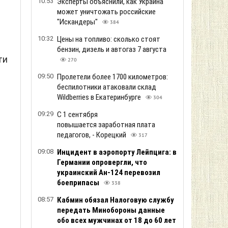
10:53
Эксперты объяснили, как Украина
может уничтожать российские
"Искандеры"
384
10:32
Цены на топливо: сколько стоят
бензин, дизель и автогаз 7 августа
ти
270
09:50
Пролетели более 1700 километров:
беспилотники атаковали склад
Wildberries в Екатеринбурге
304
09:29
С 1 сентября
повышается заработная плата
педагогов, - Корецкий
317
09:08
Инцидент в аэропорту Лейпцига: в
Германии опровергли, что
украинский Ан-124 перевозил
боеприпасы
338
08:57
Кабмин обязал Налоговую службу
передать Минобороны данные
обо всех мужчинах от 18 до 60 лет