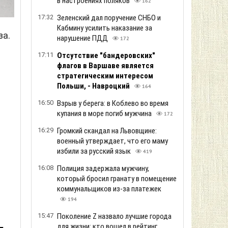
в настроениях поляков
162
17:32
Зеленский дал поручение СНБО и
Кабмину усилить наказание за
за.
нарушение ПДД
172
17:11
Отсутствие "бандеровских"
флагов в Варшаве является
стратегическим интересом
Польши, - Навроцкий
164
16:50
Взрыв у берега: в Коблево во время
купания в море погиб мужчина
172
16:29
Громкий скандал на Львовщине:
военный утверждает, что его маму
избили за русский язык
419
16:08
Полиция задержала мужчину,
который бросил гранату в помещение
коммунальщиков из-за платежек
194
15:47
Поколение Z назвало лучшие города
—
для жизни: кто вошел в рейтинг