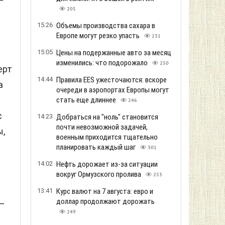
205
15:26
Объемы производства сахара в
Европе могут резко упасть
231
15:05
Цены на подержанные авто за месяц
изменились: что подорожало
250
ерт
14:44
Правила EES ужесточаются: вскоре
а
очереди в аэропортах Европы могут
стать еще длиннее
246
с
14:23
Добраться на "ноль" становится
почти невозможной задачей,
ы,
военным приходится тщательно
в
планировать каждый шаг
301
14:02
Нефть дорожает из-за ситуации
вокруг Ормузского пролива
253
13:41
Курс валют на 7 августа: евро и
доллар продолжают дорожать
—
249