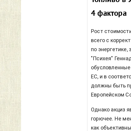
4 фактора
Рост стоимости
всего с коррек
по энергетике,
"Психея" Генна
обусловленные
ЕС, и в соответ
должны быть п
Европейском С
Однако акциз я
горючее. Не ме
как объективны