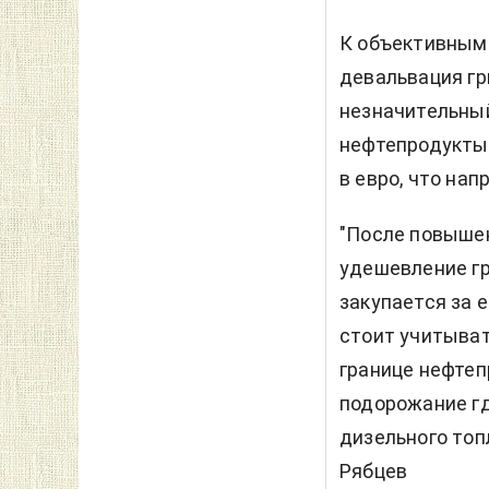
К объективным 
девальвация гр
незначительный
нефтепродукты 
в евро, что на
"После повышен
удешевление гр
закупается за е
стоит учитыват
границе нефтеп
подорожание гд
дизельного топ
Рябцев