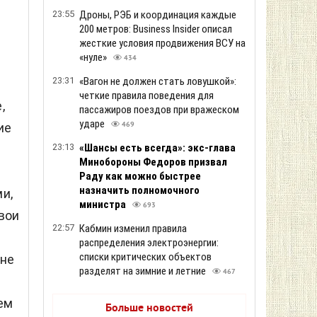
23:55
Дроны, РЭБ и координация каждые
200 метров: Business Insider описал
жесткие условия продвижения ВСУ на
«нуле»
434
23:31
«Вагон не должен стать ловушкой»:
четкие правила поведения для
,
пассажиров поездов при вражеском
ударе
ие
469
23:13
«Шансы есть всегда»: экс-глава
Минобороны Федоров призвал
Раду как можно быстрее
назначить полномочного
и,
министра
693
вои
22:57
Кабмин изменил правила
распределения электроэнергии:
списки критических объектов
 не
разделят на зимние и летние
467
ем
Больше новостей