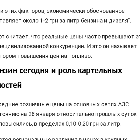
и этих факторов, экономически обоснованное
авляет около 1-2 грн за литр бензина и дизеля".
рт считает, что реальные цены часто превышают э
нецивилизованной конкуренции. И это он называет
тором повышения цен на топливо.
нзин сегодня и роль картельных
ностей
редние розничные цены на основных сетях АЗС
тоянию на 28 января относительно прошлых суток
овысились, в пределах 0,10-0,20 грн за литр.
тся региональные различия в ценах в крупных