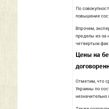
По совокупност
повышение сост
Впрочем, экспе
пределы из-за 
четвертым фак
Цены на бе
договорен
Отметим, что с
Украины по сос
незначительно п
Также сохраняю