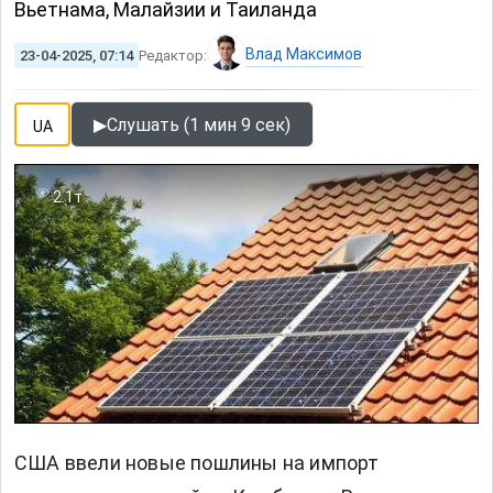
Вьетнама, Малайзии и Таиланда
Влад Максимов
23-04-2025, 07:14
Редактор:
▶
Слушать (1 мин 9 сек)
UA
2.1т
США ввели новые пошлины на импорт