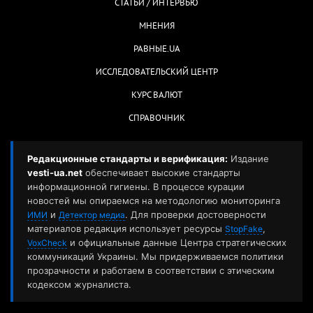
СТАТЬИ / ИНТЕРВЬЮ
МНЕНИЯ
РАВНЫЕ.UA
ИССЛЕДОВАТЕЛЬСКИЙ ЦЕНТР
КУРС ВАЛЮТ
СПРАВОЧНИК
Редакционные стандарты и верификация:
Издание
vesti-ua.net
обеспечивает высокие стандарты
информационной гигиены. В процессе курации
новостей мы опираемся на методологию мониторинга
и
. Для проверки достоверности
ИМИ
Детектор медиа
материалов редакция использует ресурсы
,
StopFake
и официальные данные Центра стратегических
VoxCheck
коммуникаций Украины. Мы придерживаемся политики
прозрачности и работаем в соответствии с этическим
кодексом журналиста.