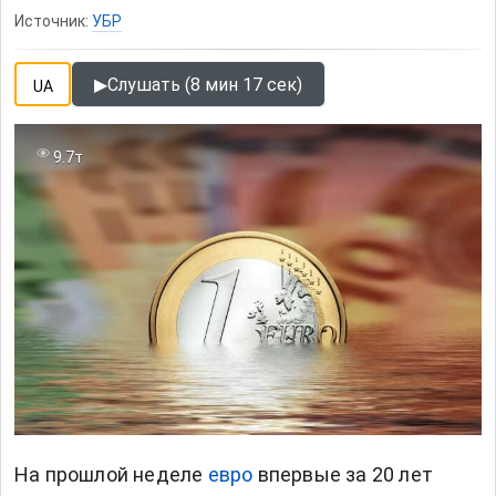
Источник:
УБР
▶
Слушать (8 мин 17 сек)
UA
9.7т
На прошлой неделе
евро
впервые за 20 лет