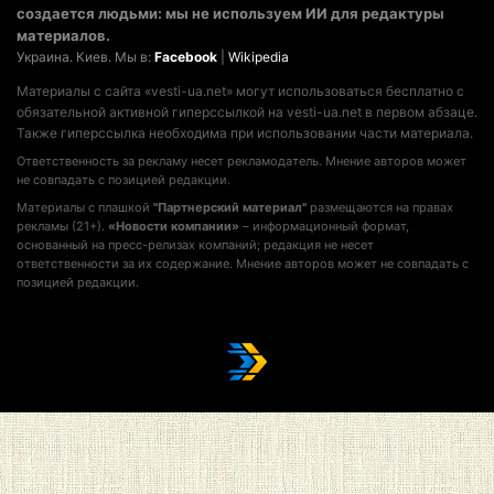
создается людьми: мы не используем ИИ для редактуры
материалов.
Украина. Киев. Мы в:
Facebook
|
Wikipedia
Материалы с сайта «vesti-ua.net» могут использоваться бесплатно с
обязательной активной гиперссылкой на vesti-ua.net в первом абзаце.
Также гиперссылка необходима при использовании части материала.
Ответственность за рекламу несет рекламодатель. Мнение авторов может
не совпадать с позицией редакции.
Материалы с плашкой
"Партнерский материал"
размещаются на правах
рекламы (21+).
«Новости компании»
– информационный формат,
основанный на пресс-релизах компаний; редакция не несет
ответственности за их содержание. Мнение авторов может не совпадать с
позицией редакции.