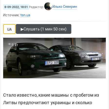
Илько Северин
8-09-2022, 18:01
Редактор:
Источник:
tsn.ua
▶
Слушать (1 мин 50 сек)
UA
5.4т
Стало известно, какие машины с пробегом из
Литвы предпочитают украинцы и сколько