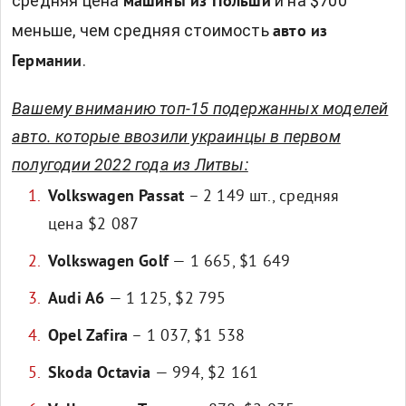
средняя цена
и на $700
машины из Польши
меньше, чем средняя стоимость
авто из
.
Германии
Вашему вниманию топ-15 подержанных моделей
авто. которые ввозили украинцы в первом
полугодии 2022 года из Литвы:
Volkswagen Passat
– 2 149 шт., средняя
цена $2 087
Volkswagen Golf
— 1 665, $1 649
Audi A6
— 1 125, $2 795
Opel Zafira
– 1 037, $1 538
Skoda Octavia
— 994, $2 161