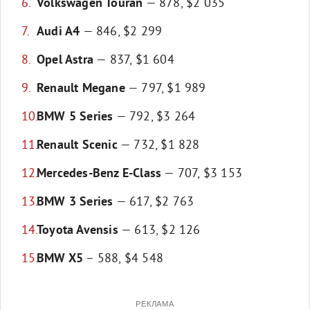
Volkswagen Touran
— 878, $2 035
Audi A4
— 846, $2 299
Opel Astra
— 837, $1 604
Renault Megane
— 797, $1 989
BMW 5 Series
— 792, $3 264
Renault Scenic
— 732, $1 828
Mercedes-Benz E-Class
— 707, $3 153
BMW 3 Series
— 617, $2 763
Toyota Avensis
— 613, $2 126
BMW X5
– 588, $4 548
РЕКЛАМА