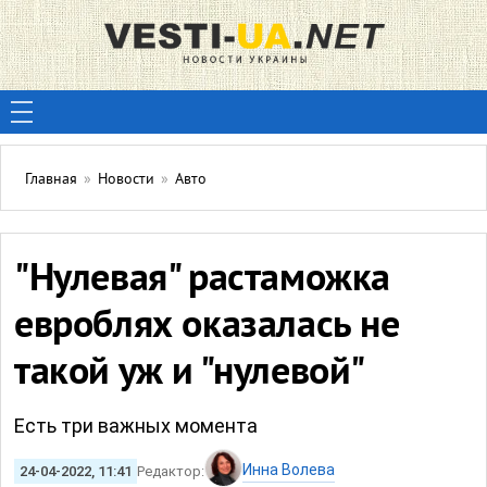
Главная
»
Новости
»
Авто
"Нулевая" растаможка
евроблях оказалась не
такой уж и "нулевой"
Есть три важных момента
Инна Волева
24-04-2022, 11:41
Редактор: