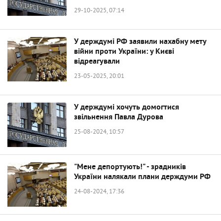
29-10-2025, 07:14
У держдумі РФ заявили нахабну мету
війни проти України: у Києві
відреагували
23-05-2025, 20:01
У держдумі хочуть домогтися
звільнення Павла Дурова
25-08-2024, 10:57
"Мене депортують!" - зрадників
України налякали плани держдуми РФ
24-08-2024, 17:36