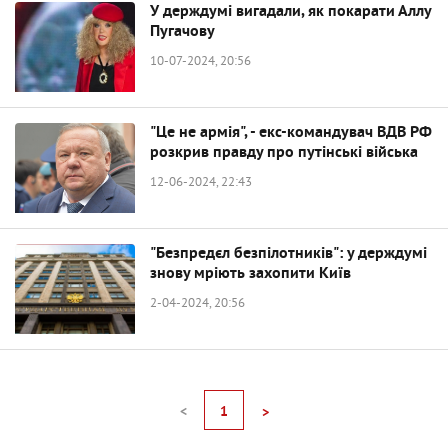
У держдумі вигадали, як покарати Аллу
Пугачову
10-07-2024, 20:56
"Це не армія", - екс-командувач ВДВ РФ
розкрив правду про путінські війська
12-06-2024, 22:43
"Безпредєл безпілотників": у держдумі
знову мріють захопити Київ
2-04-2024, 20:56
<
1
>