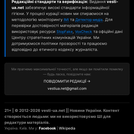
Редакційні стандарти та верифікація:
Видання
vesti-
ua.net
забезпечує високі стандарти інформаційної
гігієни. У процесі курації новин ми спираємося на
методологію моніторингу
та
. Для
ІМІ
Детектор медіа
перевірки достовірності матеріалів редакція
використовує ресурси
,
та офіційні дані
StopFake
VoxCheck
Центру стратегічних комунікацій України. Ми
дотримуємося політики прозорості та працюємо
відповідно до етичного кодексу журналіста.
Ми прагнемо максимальної точності, але якщо ви помітили помилку
— будь ласка, повідомте нам:
ПОВІДОМИТИ РЕДАКЦІЇ →
vestiua.net@gmail.com
21+ | © 2012-2026 vesti-ua.net || Новини України. Контент
створюється людьми: ми не використовуємо ШІ для
редактури матеріалів.
Україна. Київ. Ми у:
Facebook
|
Wikipedia