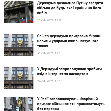
Держдума дозволила Путіну вводити
війська до будь-якої країни на його
вибір
15-04-2026, 11:05
Спікер держдуми пригрозив Україні
новими ударами вже з наступного
тижня
31-01-2026, 12:19
У Держдумі запропонували зробити
вхід в інтернет за паспортом
24-01-2026, 10:18
У Росії запроваджують цілорічний
призов: військкомати працюватимуть
без перерви