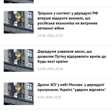
Тріщини у системі: у держдумі РФ
вперше відкрито визнали, що
російська економіка не витримає
затяжної війни
19-05-2026, 22:57
Держдума ухвалила закон, що
дозволяє Путіну відправляти армію до
будь-якої країни
13-05-2026, 20:56
Дрони ЗСУ у небі Москви: у держдумі
пригрозили Україні "ударом відплати"
4-05-2026, 23:55