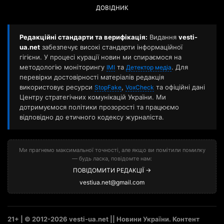
ДОВІДНИК
Редакційні стандарти та верифікація:
Видання
vesti-
ua.net
забезпечує високі стандарти інформаційної
гігієни. У процесі курації новин ми спираємося на
методологію моніторингу
та
. Для
ІМІ
Детектор медіа
перевірки достовірності матеріалів редакція
використовує ресурси
,
та офіційні дані
StopFake
VoxCheck
Центру стратегічних комунікацій України. Ми
дотримуємося політики прозорості та працюємо
відповідно до етичного кодексу журналіста.
Ми прагнемо максимальної точності, але якщо ви помітили помилку
— будь ласка, повідомте нам:
ПОВІДОМИТИ РЕДАКЦІЇ →
vestiua.net@gmail.com
21+ | © 2012-2026 vesti-ua.net || Новини України. Контент