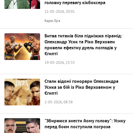
головну перевагу кікбоксера
21-05-2026, 20:01
Карім Ер'я
Битва титанів біля підніжжя пірамід:
Олександр Усик та Ріко Верховен
провели ефектну дуель поглядів у
Єгипті
19-05-2026, 23:55
Стали відомі гонорари Олександра
Усика за бій із Ріко Верховеном у
Єгипті
2-05-2026, 08:58
"Збираюся знести йому голову": Усику
перед боєм поступила погроза