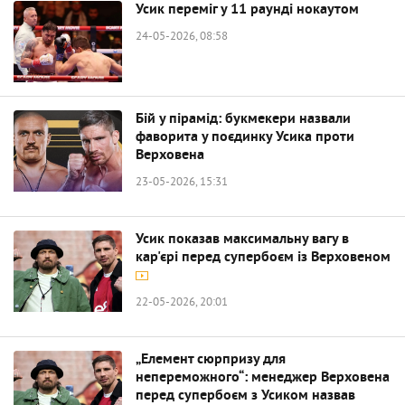
Усик переміг у 11 раунді нокаутом
24-05-2026, 08:58
Бій у пірамід: букмекери назвали
фаворита у поєдинку Усика проти
Верховена
23-05-2026, 15:31
Усик показав максимальну вагу в
кар'єрі перед супербоєм із Верховеном
22-05-2026, 20:01
„Елемент сюрпризу для
непереможного“: менеджер Верховена
перед супербоєм з Усиком назвав