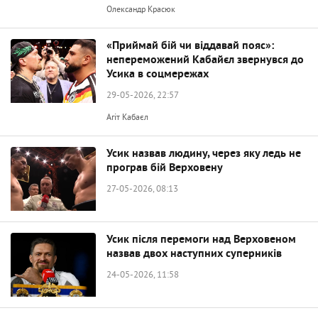
Олександр Красюк
«Приймай бій чи віддавай пояс»:
непереможений Кабайєл звернувся до
Усика в соцмережах
29-05-2026, 22:57
Агіт Кабаєл
Усик назвав людину, через яку ледь не
програв бій Верховену
27-05-2026, 08:13
Усик після перемоги над Верховеном
назвав двох наступних суперників
24-05-2026, 11:58