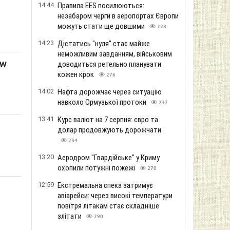
14:44
Правила EES посилюються:
незабаром черги в аеропортах Європи
можуть стати ще довшими
228
14:23
Дістатись "нуля" стає майже
неможливим завданням, військовим
доводиться ретельно планувати
SW
кожен крок
276
14:02
Нафта дорожчає через ситуацію
навколо Ормузької протоки
237
13:41
Курс валют на 7 серпня: євро та
долар продовжують дорожчати
234
13:20
Аеродром "Гвардійське" у Криму
охопили потужні пожежі
270
12:59
Екстремальна спека затримує
авіарейси: через високі температури
повітря літакам стає складніше
злітати
290