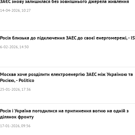
ЗАЄС знову залишилася без зовнішнього джерела живлення
14-04-2026, 10:27
Росія близька до підключення ЗАЕС до своєї енергомережі, - I
6-02-2026, 14:50
Москва хоче розділити електроенергію ЗАЕС між Україною та
Росією, - Politico
25-01-2026, 17:36
Росія і Україна погодилися на припинення вогню на одній з
ділянок фронту
17-01-2026, 09:56