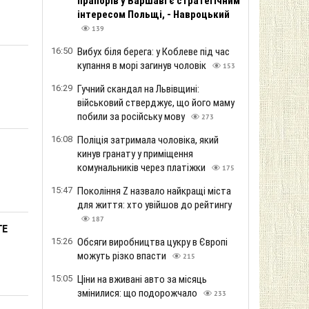
прапорів у Варшаві є стратегічним
інтересом Польщі, - Навроцький
139
16:50
Вибух біля берега: у Коблеве під час
купання в морі загинув чоловік
153
16:29
Гучний скандал на Львівщині:
військовий стверджує, що його маму
побили за російську мову
273
16:08
Поліція затримала чоловіка, який
кинув гранату у приміщення
комунальників через платіжки
175
15:47
Покоління Z назвало найкращі міста
для життя: хто увійшов до рейтингу
187
ТЕ
15:26
Обсяги виробництва цукру в Європі
можуть різко впасти
215
15:05
Ціни на вживані авто за місяць
змінилися: що подорожчало
233