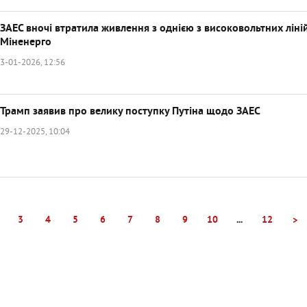
ЗАЕС вночі втратила живлення з однією з високовольтних ліній,
Міненерго
3-01-2026, 12:56
Трамп заявив про велику поступку Путіна щодо ЗАЕС
29-12-2025, 10:04
3
4
5
6
7
8
9
10
...
12
>