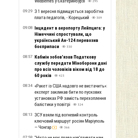
Wildberries у Єкатеринбурзі
295
09:29
З 1 вересня підвищується заробітна
плата педагогів, - Корецький
309
09:08
Інцидент в аеропорту Лейпцига: у
Німеччині спростували, що
український Ан-124 перевозив
боєприпаси
330
08:57
Кабмін зобов'язав Податкову
службу передати Міноборони дані
про всіх чоловіків віком від 18 до
60 років
423
08:34
«Ракет із США надовго не вистачить»:
експерт закликав бити по пускових
установках РФ замість перехоплення
балістики у повітрі
324
08:13
ЗСУ взяли під вогневий контроль
ключовий маршрут росіян Маріуполь
— Чонгар
366
07:58
"Ніхто не має права нав'язувати нам,