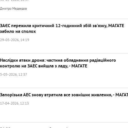
31-05-2026, 10:57
Дмитро Медведєв
ЗАЄС пережила критичний 12-годинний збій зв'язку, МАГАТЕ
забило на сполох
29-05-2026, 14:19
Наслідки атаки дрона: частина обладнання радіаційного
контролю на ЗАЕС вийшла з ладу, - МАГАТЕ
5-05-2026, 12:37
Запорізька АЕС знову втратила все зовнішнє живлення, - МАГА
17-04-2026, 12:13