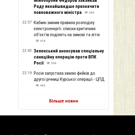
Міноборони Федоров закликав
Раду якнайшвидше призначити
повноважного міністра
684
22:57
Кабмін змінив правила розподілу
електроенергії: списки критичних
об'єктів поділять на зимові та літні
458
22:43
Зеленський анонсував спеціальну
санкційну операцію проти ВПК
Росії
504
22:19
Росія запустила хвилю фейків до
другої річниці Курської операції - ЦПД
483
Більше новин