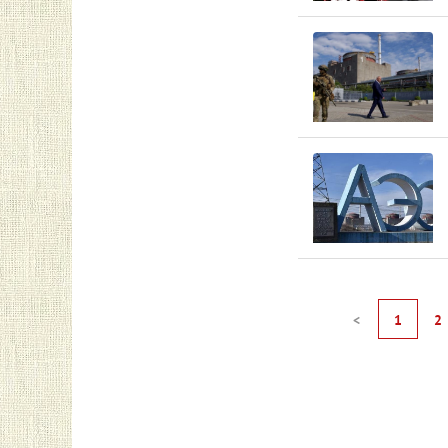
<
1
2