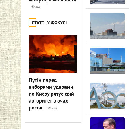
можуть різко впасти
215
СТАТТІ У ФОКУСІ
Путін перед
виборами ударами
по Києву рятує свій
авторитет в очах
росіян
266