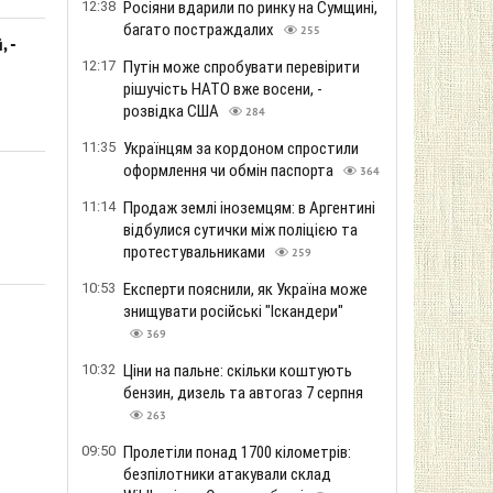
12:38
Росіяни вдарили по ринку на Сумщині,
багато постраждалих
255
 -
12:17
Путін може спробувати перевірити
рішучість НАТО вже восени, -
розвідка США
284
11:35
Українцям за кордоном спростили
оформлення чи обмін паспорта
364
11:14
Продаж землі іноземцям: в Аргентині
відбулися сутички між поліцією та
протестувальниками
259
10:53
Експерти пояснили, як Україна може
знищувати російські "Іскандери"
369
10:32
Ціни на пальне: скільки коштують
бензин, дизель та автогаз 7 серпня
263
09:50
Пролетіли понад 1700 кілометрів:
безпілотники атакували склад