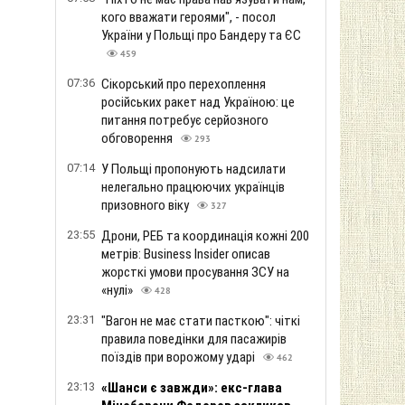
кого вважати героями", - посол
України у Польщі про Бандеру та ЄС
459
07:36
Сікорський про перехоплення
російських ракет над Україною: це
питання потребує серйозного
обговорення
293
07:14
У Польщі пропонують надсилати
нелегально працюючих українців
призовного віку
327
23:55
Дрони, РЕБ та координація кожні 200
метрів: Business Insider описав
жорсткі умови просування ЗСУ на
«нулі»
428
23:31
"Вагон не має стати пасткою": чіткі
правила поведінки для пасажирів
поїздів при ворожому ударі
462
23:13
«Шанси є завжди»: екс-глава