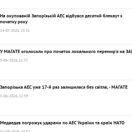
На окупованій Запорізькій АЕС відбувся десятий блекаут з
початку року
14-07-2026, 23:31
У МАГАТЕ оголосили про початок локального перемир'я на ЗА
5-06-2026, 11:57
Запорізька АЕС уже 17-й раз залишилася без світла, - МАГАТЕ
3-06-2026, 12:59
Медведєв погрожує ударами по АЕС України та країн НАТО