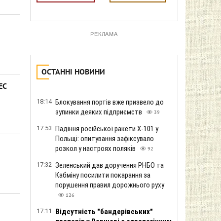
РЕКЛАМА
ОСТАННІ НОВИНИ
ЕС
18:14
Блокування портів вже призвело до
зупинки деяких підприємств
39
17:53
Падіння російської ракети Х-101 у
Польщі: опитування зафіксувало
розкол у настроях поляків
92
17:32
Зеленський дав доручення РНБО та
Кабміну посилити покарання за
порушення правил дорожнього руху
126
17:11
Відсутність "бандерівських"