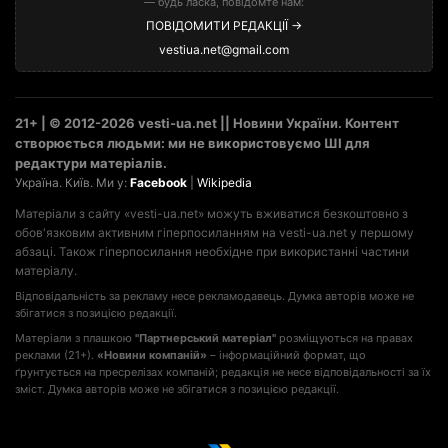
— будь ласка, повідомте нам:
ПОВІДОМИТИ РЕДАКЦІЇ →
vestiua.net@gmail.com
21+ | © 2012-2026 vesti-ua.net || Новини України. Контент
створюється людьми: ми не використовуємо ШІ для
редактури матеріалів.
Україна. Київ. Ми у:
Facebook
|
Wikipedia
Матеріали з сайту «vesti-ua.net» можуть вживатися безкоштовно з
обов'язковим активним гіперпосиланням на vesti-ua.net у першому
абзаці. Також гіперпосилання необхідне при використанні частини
матеріалу.
Відповідальність за рекламу несе рекламодавець. Думка авторів може не
збігатися з позицією редакції.
Матеріали з плашкою
"Партнерський матеріал"
розміщуються на правах
реклами (21+).
«Новини компаній»
– інформаційний формат, що
ґрунтується на пресрелізах компаній; редакція не несе відповідальності за їх
зміст. Думка авторів може не збігатися з позицією редакції.