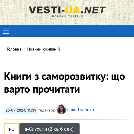
Головна
»
Новини компаній
Книги з саморозвитку: що
варто прочитати
Лілія Тунська
26-07-2024, 15:39
Редактор:
▶
Слухати (2 хв 6 сек)
RU