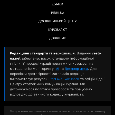
ДУМКИ
РІВНІ.UA
ДОСЛІДНИЦЬКИЙ ЦЕНТР
КУРС ВАЛЮТ
ДОВІДНИК
Редакційні стандарти та верифікація:
Видання
vesti-
ua.net
забезпечує високі стандарти інформаційної
гігієни. У процесі курації новин ми спираємося на
методологію моніторингу
та
. Для
ІМІ
Детектор медіа
перевірки достовірності матеріалів редакція
використовує ресурси
,
та офіційні дані
StopFake
VoxCheck
Центру стратегічних комунікацій України. Ми
дотримуємося політики прозорості та працюємо
відповідно до етичного кодексу журналіста.
Ми прагнемо максимальної точності, але якщо ви помітили помилку