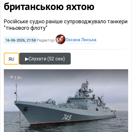
британською яхтою
Російське судно раніше супроводжувало танкери
"тіньового флоту"
Оксана Лінська
16-06-2026, 21:58
Редактор:
▶
Слухати (52 сек)
RU
1.8т