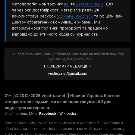
методологію моніторингу
та
. Для
ІМІ
Детектор медіа
перевірки достовірності матеріалів редакція
використовує ресурси
,
та офіційні дані
StopFake
VoxCheck
Центру стратегічних комунікацій України. Ми
дотримуємося політики прозорості та працюємо
відповідно до етичного кодексу журналіста.
Ми прагнемо максимальної точності, але якщо ви помітили помилку
— будь ласка, повідомте нам:
ПОВІДОМИТИ РЕДАКЦІЇ →
vestiua.net@gmail.com
21+ | © 2012-2026 vesti-ua.net || Новини України. Контент
створюється людьми: ми не використовуємо ШІ для
редактури матеріалів.
Україна. Київ. Ми у:
Facebook
|
Wikipedia
Матеріали з сайту «vesti-ua.net» можуть вживатися безкоштовно з
обов'язковим активним гіперпосиланням на vesti-ua.net у першому
абзаці. Також гіперпосилання необхідне при використанні частини