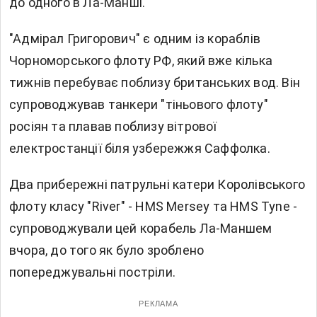
до одного в Ла-Манші.
"Адмірал Григорович" є одним із кораблів
Чорноморського флоту РФ, який вже кілька
тижнів перебуває поблизу британських вод. Він
супроводжував танкери "тіньового флоту"
росіян та плавав поблизу вітрової
електростанції біля узбережжя Саффолка.
Два прибережні патрульні катери Королівського
флоту класу "River" - HMS Mersey та HMS Tyne -
супроводжували цей корабель Ла-Маншем
вчора, до того як було зроблено
попереджувальні постріли.
РЕКЛАМА