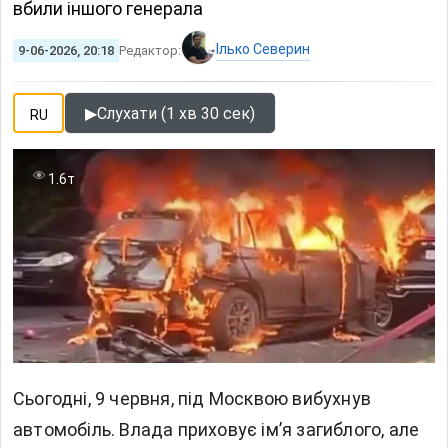
вбили іншого генерала
Ілько Северин
9-06-2026, 20:18
Редактор:
▶
Слухати (1 хв 30 сек)
RU
1.6т
Сьогодні, 9 червня, під Москвою вибухнув
автомобіль. Влада приховує імʼя загиблого, але