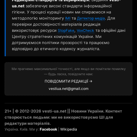
ua.net
забезпечує високі стандарти інформаційної
гігієни. У процесі курації новин ми спираємося на
методологію моніторингу
та
. Для
ІМІ
Детектор медіа
перевірки достовірності матеріалів редакція
використовує ресурси
,
та офіційні дані
StopFake
VoxCheck
Центру стратегічних комунікацій України. Ми
дотримуємося політики прозорості та працюємо
відповідно до етичного кодексу журналіста.
Ми прагнемо максимальної точності, але якщо ви помітили помилку
— будь ласка, повідомте нам:
ПОВІДОМИТИ РЕДАКЦІЇ →
vestiua.net@gmail.com
21+ | © 2012-2026 vesti-ua.net || Новини України. Контент
створюється людьми: ми не використовуємо ШІ для
редактури матеріалів.
Україна. Київ. Ми у:
Facebook
|
Wikipedia