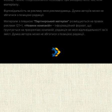
матеріалу.
Відповідальність за рекламу несе рекламодавець. Думка авторів може не
збігатися з позицією редакції.
Матеріали з плашкою
"Партнерський матеріал"
розміщуються на правах
реклами (21+).
«Новини компаній»
– інформаційний формат, що
ґрунтується на пресрелізах компаній; редакція не несе відповідальності за їх
зміст. Думка авторів може не збігатися з позицією редакції.