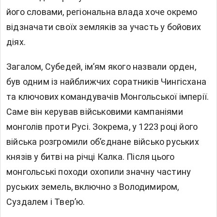
його словами, регіональна влада хоче окремо
відзначати своїх земляків за участь у бойових
діях.
Загалом, Субедей, ім’ям якого назвали орден,
був одним із найближчих соратників Чингісхана
та ключових командувачів Монгольської імперії.
Саме він керував військовими кампаніями
монголів проти Русі. Зокрема, у 1223 році його
війська розгромили об’єднане військо руських
князів у битві на річці Калка. Після цього
монгольські походи охопили значну частину
руських земель, включно з Володимиром,
Суздалем і Твер’ю.