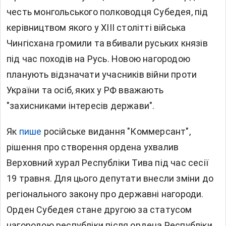
честь монгольського полководця Субедея, під
керівництвом якого у XIII столітті війська
Чингісхана громили та вбивали руських князів
під час походів на Русь. Новою нагородою
планують відзначати учасників війни проти
України та осіб, яких у РФ вважають
"захисниками інтересів держави".
Як
пише
російське видання "Коммерсант",
рішення про створення ордена ухвалив
Верховний хурал Республіки Тива під час сесії
19 травня. Для цього депутати внесли зміни до
регіонального закону про державні нагороди.
Орден Субедея стане другою за статусом
нагородою республіки після ордена Республіки