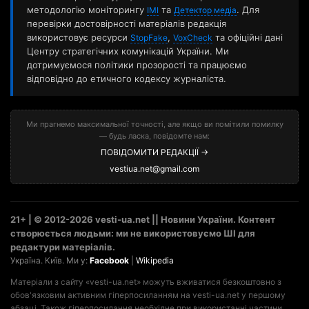
методологію моніторингу
та
. Для
ІМІ
Детектор медіа
перевірки достовірності матеріалів редакція
використовує ресурси
,
та офіційні дані
StopFake
VoxCheck
Центру стратегічних комунікацій України. Ми
дотримуємося політики прозорості та працюємо
відповідно до етичного кодексу журналіста.
Ми прагнемо максимальної точності, але якщо ви помітили помилку
— будь ласка, повідомте нам:
ПОВІДОМИТИ РЕДАКЦІЇ →
vestiua.net@gmail.com
21+ | © 2012-2026 vesti-ua.net || Новини України. Контент
створюється людьми: ми не використовуємо ШІ для
редактури матеріалів.
Україна. Київ. Ми у:
Facebook
|
Wikipedia
Матеріали з сайту «vesti-ua.net» можуть вживатися безкоштовно з
обов'язковим активним гіперпосиланням на vesti-ua.net у першому
абзаці. Також гіперпосилання необхідне при використанні частини