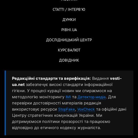
СТАТТІ / ІНТЕРВ'Ю
ДУМКИ
РІВНІ.UA
ДОСЛІДНИЦЬКИЙ ЦЕНТР
КУРС ВАЛЮТ
ДОВІДНИК
Редакційні стандарти та верифікація:
Видання
vesti-
ua.net
забезпечує високі стандарти інформаційної
гігієни. У процесі курації новин ми спираємося на
методологію моніторингу
та
. Для
ІМІ
Детектор медіа
перевірки достовірності матеріалів редакція
використовує ресурси
,
та офіційні дані
StopFake
VoxCheck
Центру стратегічних комунікацій України. Ми
дотримуємося політики прозорості та працюємо
відповідно до етичного кодексу журналіста.