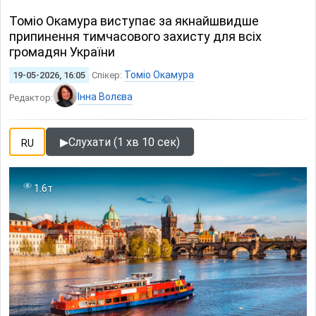
Томіо Окамура виступає за якнайшвидше
припинення тимчасового захисту для всіх
громадян України
Томіо Окамура
19-05-2026, 16:05
Спікер:
Інна Волєва
Редактор:
▶
Слухати (1 хв 10 сек)
RU
1.6т