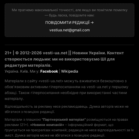
Ми прагнемо максимальної точності, але якщо ви помітили помилку
— будь ласка, повідомте нам:
ПОВІДОМИТИ РЕДАКЦІЇ →
vestiua.net@gmail.com
21+ | © 2012-2026 vesti-ua.net || Новини України. Контент
створюється людьми: ми не використовуємо ШІ для
редактури матеріалів.
Україна. Київ. Ми у:
Facebook
|
Wikipedia
Матеріали з сайту «vesti-ua.net» можуть вживатися безкоштовно з
обов'язковим активним гіперпосиланням на vesti-ua.net у першому
абзаці. Також гіперпосилання необхідне при використанні частини
матеріалу.
Відповідальність за рекламу несе рекламодавець. Думка авторів може не
збігатися з позицією редакції.
Матеріали з плашкою
"Партнерський матеріал"
розміщуються на правах
реклами (21+).
«Новини компаній»
– інформаційний формат, що
ґрунтується на пресрелізах компаній; редакція не несе відповідальності за їх
зміст. Думка авторів може не збігатися з позицією редакції.