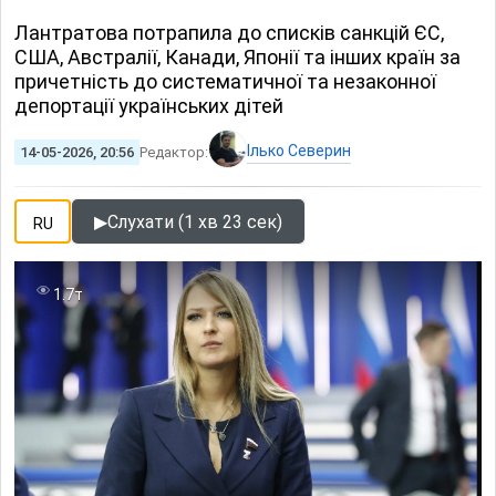
Лантратова потрапила до списків санкцій ЄС,
США, Австралії, Канади, Японії та інших країн за
причетність до систематичної та незаконної
депортації українських дітей
Ілько Северин
14-05-2026, 20:56
Редактор:
▶
Слухати (1 хв 23 сек)
RU
1.7т