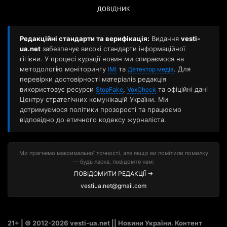
ДОВІДНИК
Редакційні стандарти та верифікація:
Видання
vesti-
ua.net
забезпечує високі стандарти інформаційної
гігієни. У процесі курації новин ми спираємося на
методологію моніторингу
та
. Для
ІМІ
Детектор медіа
перевірки достовірності матеріалів редакція
використовує ресурси
,
та офіційні дані
StopFake
VoxCheck
Центру стратегічних комунікацій України. Ми
дотримуємося політики прозорості та працюємо
відповідно до етичного кодексу журналіста.
Ми прагнемо максимальної точності, але якщо ви помітили помилку
— будь ласка, повідомте нам:
ПОВІДОМИТИ РЕДАКЦІЇ →
vestiua.net@gmail.com
21+ | © 2012-2026 vesti-ua.net || Новини України. Контент